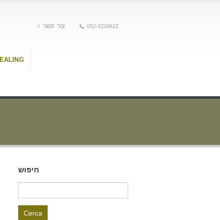
צור קשר
052-2218612
HEALING
חיפוש
Ricerca
per: