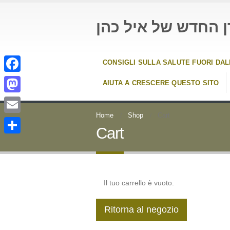
ן החדש של איל כהן
CONSIGLI SULLA SALUTE FUORI DA
Facebook
AIUTA A CRESCERE QUESTO SITO
Mastodon
Home
Shop
Cart
Email
Cart
Condividi
Il tuo carrello è vuoto.
Ritorna al negozio