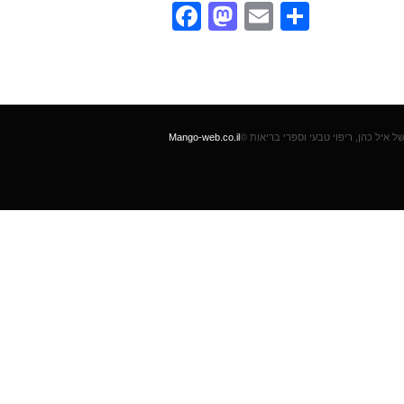
Facebook
Mastodon
Email
Condivi
Mango-web.co.il
©  איל כהן, ריפוי טבעי וספרי בריאות