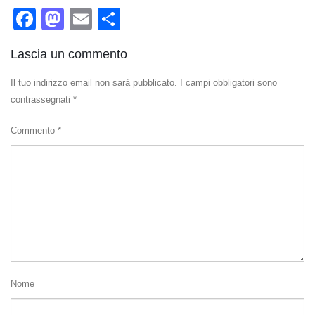
Facebook
Mastodon
Email
Condividi
Lascia un commento
Il tuo indirizzo email non sarà pubblicato.
I campi obbligatori sono
contrassegnati
*
Commento
*
Nome