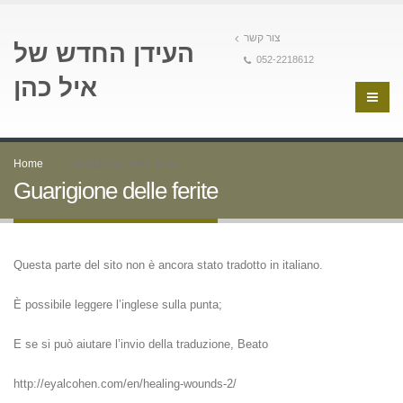
צור קשר
העידן החדש של
052-2218612
איל כהן
Home
Guarigione delle ferite
Guarigione delle ferite
Questa parte del sito non è ancora stato tradotto in italiano.
È possibile leggere l’inglese sulla punta;
E se si può aiutare l’invio della traduzione, Beato
http://eyalcohen.com/en/healing-wounds-2/