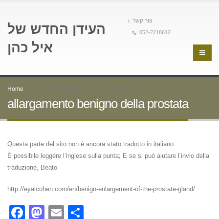
צור קשר
העידן החדש של
052-2218612
איל כהן
Home
allargamento benigno della prostata
allargamento benigno della prostata
Questa parte del sito non è ancora stato tradotto in italiano.
È possibile leggere l’inglese sulla punta; E se si può aiutare l’invio della
traduzione, Beato
http://eyalcohen.com/en/benign-enlargement-of-the-prostate-gland/
Facebook
Mastodon
Email
Condividi