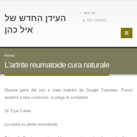
צור קשר
העידן החדש של
052-2218612
איל כהן
Home
L’artrite reumatoide cura naturale
L’artrite reumatoide cura naturale
Questa parte del sito è stato tradotto da Google Translate. Posso
aiutarmi a fare correzioni, si prega di contattare
Di: Eyal Cohen
La verità su artrite reumatoide