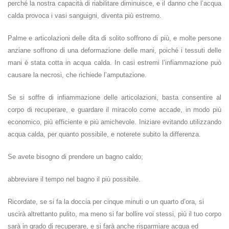
perché la nostra capacità di riabilitare diminuisce, e il danno che l’acqua
calda provoca i vasi sanguigni, diventa più estremo.
Palme e articolazioni delle dita di solito soffrono di più, e molte persone
anziane soffrono di una deformazione delle mani, poiché i tessuti delle
mani è stata cotta in acqua calda. In casi estremi l’infiammazione può
causare la necrosi, che richiede l’amputazione.
Se si soffre di infiammazione delle articolazioni, basta consentire al
corpo di recuperare, e guardare il miracolo come accade, in modo più
economico, più efficiente e più amichevole. Iniziare evitando utilizzando
acqua calda, per quanto possibile, e noterete subito la differenza.
Se avete bisogno di prendere un bagno caldo;
abbreviare il tempo nel bagno il più possibile.
Ricordate, se si fa la doccia per cinque minuti o un quarto d’ora, si
uscirà altrettanto pulito, ma meno si far bollire voi stessi, più il tuo corpo
sarà in grado di recuperare, e si farà anche risparmiare acqua ed