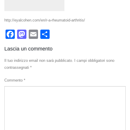
http://eyalcohen.com/en/r-a-rheumatoid-arthritis/
Facebook
Mastodon
Email
Condividi
Lascia un commento
Il tuo indirizzo email non sarà pubblicato.
I campi obbligatori sono
contrassegnati
*
Commento
*