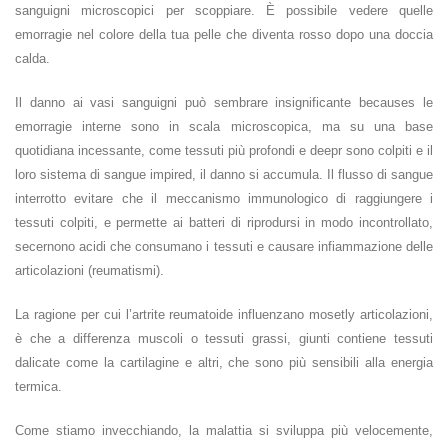
sanguigni microscopici per scoppiare. È possibile vedere quelle
emorragie nel colore della tua pelle che diventa rosso dopo una doccia
calda.
Il danno ai vasi sanguigni può sembrare insignificante becauses le
emorragie interne sono in scala microscopica, ma su una base
quotidiana incessante, come tessuti più profondi e deepr sono colpiti e il
loro sistema di sangue impired, il danno si accumula. Il flusso di sangue
interrotto evitare che il meccanismo immunologico di raggiungere i
tessuti colpiti, e permette ai batteri di riprodursi in modo incontrollato,
secernono acidi che consumano i tessuti e causare infiammazione delle
articolazioni (reumatismi).
La ragione per cui l’artrite reumatoide influenzano mosetly articolazioni,
è che a differenza muscoli o tessuti grassi, giunti contiene tessuti
dalicate come la cartilagine e altri, che sono più sensibili alla energia
termica.
Come stiamo invecchiando, la malattia si sviluppa più velocemente,