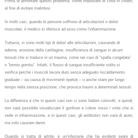
Prima di affrontare questo problema, vorrei impostare le cose in chiaro,
al fine di evitare malintesi.
In molti casi, quando le persone soffrono di articolazioni o dolori
muscolari, il medico si riferisce ad esso come l’infiammazione.
Tuttavia, vi sono molti tipi di dolori alle articolazioni, causando di
edema, erosione della cartilagine, insufficienza di sangue in alcuni
tessuti che si traduce in un trauma, come nei casi di “spalla congelata”
o “tennis gomito”. Infatti, il flusso di sangue insufficiente solito si
verifica perché i muscoli lavora duro senza adeguato riscaldamento
graduale – oa causa di movimenti ripetuti – o anche stare per lungo
tempo nella stessa posizione, che provoca traumi a determinati tessuti.
La differenza è che in questi casi non ci sono batteri coinvolti, e quindi,
non sarà possibile visualizzare il gonfiore e colore rosso / viola che si
vede in infiammazione, e in questi casi, gli antibiotici non sarà di aiuto,
ma solo causare danni.
Quando si tratta di artrite, è un’infezione che ha evidenti segni di