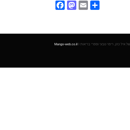
Facebook
Mastodon
Email
Teilen
Mango-web.co.il
©  איל כהן, ריפוי טבעי וספרי בריאות