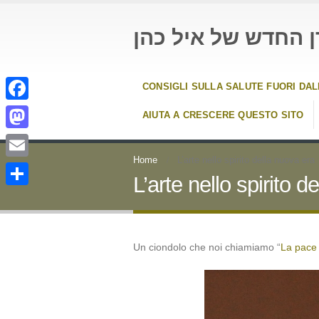
ן החדש של איל כהן
CONSIGLI SULLA SALUTE FUORI DA
Facebook
AIUTA A CRESCERE QUESTO SITO
Mastodon
Home
L’arte nello spirito della nuova era
Email
L’arte nello spirito d
Condividi
Un ciondolo che noi chiamiamo “
La pace