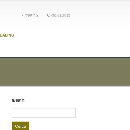
צור קשר
052-2218612
HEALING
חיפוש
Ricerca
per: