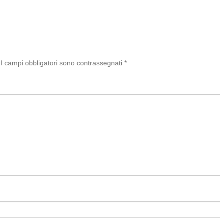
di
I campi obbligatori sono contrassegnati
*