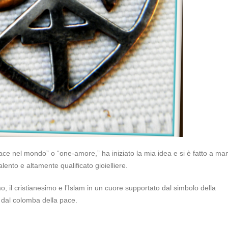
ce nel mondo” o “one-amore,” ha iniziato la mia idea e si è fatto a ma
lento e altamente qualificato gioielliere.
o, il cristianesimo e l’Islam in un cuore supportato dal simbolo della
o dal colomba della pace.