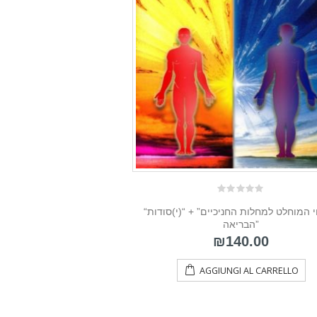
0
“הריפוי המוחלט למחלות החניכיים” + “(י)סודות
out
of
הבריאה”
5
₪
140.00
AGGIUNGI AL CARRELLO