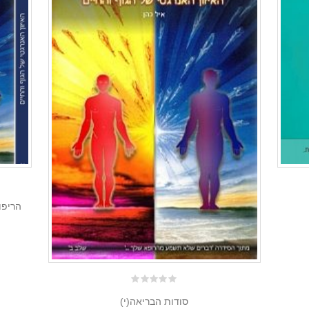
0
(י)סודות הבריאה
out