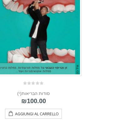
0
(י)סודות הבריאות
out
of
₪
100.00
5
AGGIUNGI AL CARRELLO