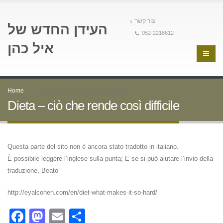
צור קשר
העידן החדש של
052-2218612
איל כהן
Home
Dieta – ciò che rende così difficile
Dieta – ciò che rende così difficile
Questa parte del sito non è ancora stato tradotto in italiano.
È possibile leggere l’inglese sulla punta; E se si può aiutare l’invio della
traduzione, Beato
http://eyalcohen.com/en/diet-what-makes-it-so-hard/
Facebook
Mastodon
Email
Condividi