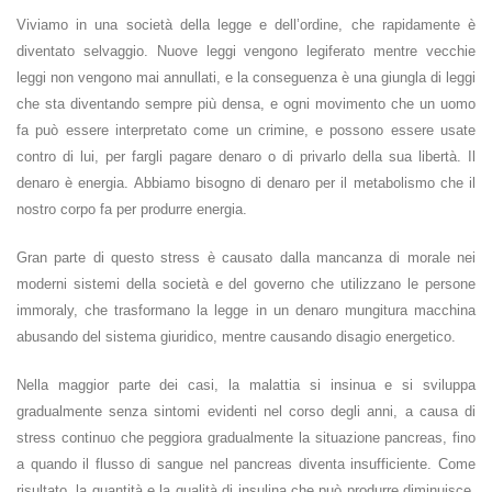
Viviamo in una società della legge e dell’ordine, che rapidamente è
diventato selvaggio. Nuove leggi vengono legiferato mentre vecchie
leggi non vengono mai annullati, e la conseguenza è una giungla di leggi
che sta diventando sempre più densa, e ogni movimento che un uomo
fa può essere interpretato come un crimine, e possono essere usate
contro di lui, per fargli pagare denaro o di privarlo della sua libertà. Il
denaro è energia. Abbiamo bisogno di denaro per il metabolismo che il
nostro corpo fa per produrre energia.
Gran parte di questo stress è causato dalla mancanza di morale nei
moderni sistemi della società e del governo che utilizzano le persone
immoraly, che trasformano la legge in un denaro mungitura macchina
abusando del sistema giuridico, mentre causando disagio energetico.
Nella maggior parte dei casi, la malattia si insinua e si sviluppa
gradualmente senza sintomi evidenti nel corso degli anni, a causa di
stress continuo che peggiora gradualmente la situazione pancreas, fino
a quando il flusso di sangue nel pancreas diventa insufficiente. Come
risultato, la quantità e la qualità di insulina che può produrre diminuisce,