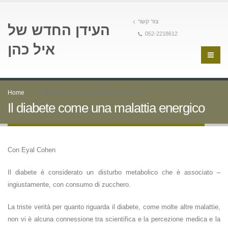
צור קשר
העידן החדש של
052-2218612
איל כהן
Home
Il diabete come una malattia energico
Il diabete come una malattia energico
Con Eyal Cohen
Il diabete è considerato un disturbo metabolico che è associato –
ingiustamente, con consumo di zucchero.
La triste verità per quanto riguarda il diabete, come molte altre malattie,
non vi è alcuna connessione tra scientifica e la percezione medica e la