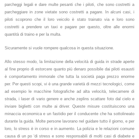
parcheggi legali e dare multe pesanti che i piloti, che sono costretti a
parcheggiare in zone vietate sono costretti a pagare. In alcuni casi, i
piloti scoprono che il loro veicolo è stato trainato via e loro sono
costretti a prendere un taxi e pagare per questo, oltre alle enormi
quantità di traino e per la multa.
Sicuramente si vuole rompere qualcosa in questa situazione.
Allo stesso modo, la limitazione della velocità di guida in strade aperte
al fine proprio di estorcere quanto più denaro possibile dai piloti esausti
è comportamento immorale che tutta la società paga prezzo enorme
per. Per questi scopi, vi è una grande varietà di mezzi tecnologici, come
ad esempio le macchine fotografiche ad alta velocità, telecamere di
strada, i laser di vario genere e anche zeplins scattare foto dal cielo e
inviare biglietti con multe ai driver. Queste misure costituiscono una
minaccia economica e un fastidio per il conducente che ha sottolineato
durante la guida. Molte persone lavorano nel guidare tutto il giorno, e per
loro, lo stress è in corso e in aumento. La polizia e le relazioni comune
causa di un po ‘di stress e sono responsabili di molti casi di diabete e