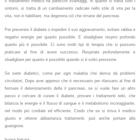
Il trattamento medico ha parecchi svantaggi, in quanto si tratta solo i
sintomi, si tratta di un cambiamento radicale nello stile di vita per la
vita, non è riabilitare, ma degenera ciò che rimane del pancreas.
Per prevenire il diabete o impedire il suo aggravamento, evitare rabbia e
negativi energie per quanto possibile. E sbadigliare respiro profondo
quanto più è possibile. Ci sono molti tipi di terapia che si possono
praticare al fine di avere successo. Respirate profondamente e
sbadigliare per quanto è possibile quando si è sotto pressione.
Se siete diabetici, come per ogni malattia che deriva da problemi
circolatori, Dopo aver appreso che è necessario per rilassarsi al fine di
fermare il deterioramento della il pancreas, se si vuole fare un altro
passo e cercare di curare il diabete, provare i trattamenti reiki, che
bilancia le energie e il flusso di sangue e il metabolismo incoraggiante,
nel modo più cordiale ed efficiente. Credo che se si trova il medico
giusto e ottiene abbastanza trattamenti, può anche portare alla
guarigione.
buona fortuna