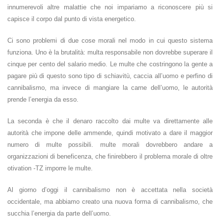
innumerevoli altre malattie che noi impariamo a riconoscere più si
capisce il corpo dal punto di vista energetico.
Ci sono problemi di due cose morali nel modo in cui questo sistema
funziona. Uno è la brutalità: multa responsabile non dovrebbe superare il
cinque per cento del salario medio. Le multe che costringono la gente a
pagare più di questo sono tipo di schiavitù, caccia all’uomo e perfino di
cannibalismo, ma invece di mangiare la carne dell’uomo, le autorità
prende l’energia da esso.
La seconda è che il denaro raccolto dai multe va direttamente alle
autorità che impone delle ammende, quindi motivato a dare il maggior
numero di multe possibili. multe morali dovrebbero andare a
organizzazioni di beneficenza, che finirebbero il problema morale di oltre
otivation -TZ imporre le multe.
Al giorno d’oggi il cannibalismo non è accettata nella società
occidentale, ma abbiamo creato una nuova forma di cannibalismo, che
succhia l’energia da parte dell’uomo.