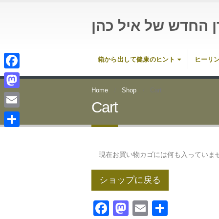
ן החדש של איל כהן
箱から出して健康のヒント
ヒーリ
Facebook
Home
Shop
Cart
Mastodon
Cart
Email
共
有
現在お買い物カゴには何も入っていま
ショップに戻る
Facebook
Mastodon
Email
共