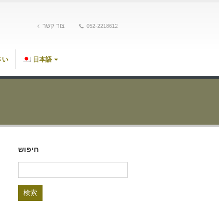
צור קשר
052-2218612
さい
日本語
חיפוש
検
索: