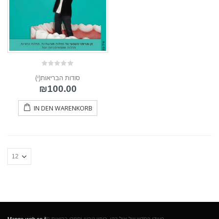
0
(י)סודות הבריאות
out
of
₪
100.00
5
IN DEN WARENKORB