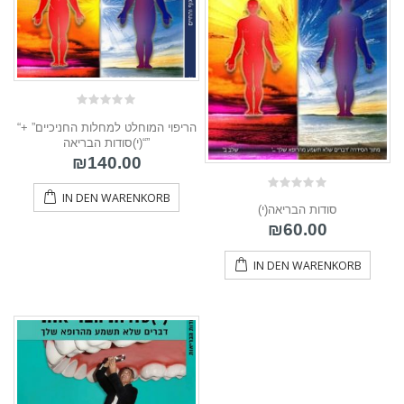
0
“הריפוי המוחלט למחלות החניכיים” +
out
of
“(י)סודות הבריאה”
5
₪
140.00
IN DEN WARENKORB
0
(י)סודות הבריאה
out
of
₪
60.00
5
IN DEN WARENKORB