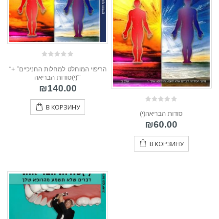
0
“הריפוי המוחלט למחלות החניכיים” +
out
of
“(י)סודות הבריאה”
5
₪
140.00
В КОРЗИНУ
0
(י)סודות הבריאה
out
of
₪
60.00
5
В КОРЗИНУ