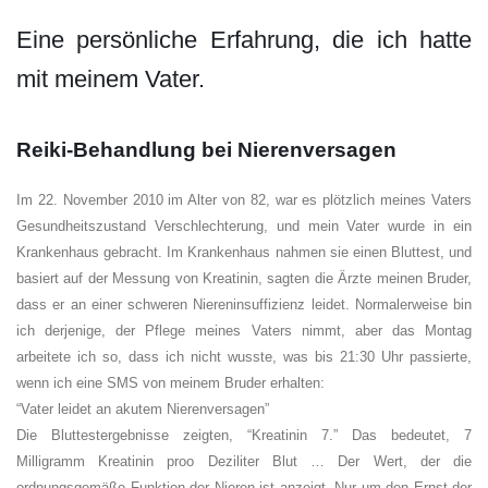
Eine persönliche Erfahrung, die ich hatte
mit meinem Vater.
Reiki-Behandlung bei Nierenversagen
Im 22. November 2010 im Alter von 82, war es plötzlich meines Vaters
Gesundheitszustand Verschlechterung, und mein Vater wurde in ein
Krankenhaus gebracht. Im Krankenhaus nahmen sie einen Bluttest, und
basiert auf der Messung von Kreatinin, sagten die Ärzte meinen Bruder,
dass er an einer schweren Niereninsuffizienz leidet. Normalerweise bin
ich derjenige, der Pflege meines Vaters nimmt, aber das Montag
arbeitete ich so, dass ich nicht wusste, was bis 21:30 Uhr passierte,
wenn ich eine SMS von meinem Bruder erhalten:
“Vater leidet an akutem Nierenversagen”
Die Bluttestergebnisse zeigten, “Kreatinin 7.” Das bedeutet, 7
Milligramm Kreatinin proo Deziliter Blut … Der Wert, der die
ordnungsgemäße Funktion der Nieren ist anzeigt. Nur um den Ernst der