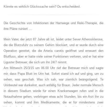
Könnte es wirklich Glückssache sein? Du entscheidest.
Die Geschichte von Infektionen der Harnwege und Reiki-Therapie, die
ihre Pläne ruiniert …
Mein Vater, der jetzt 87 Jahre alt ist, leidet unter Sever Atherosklerose,
die die Blutzufuhr zu seinem Gehirn blockiert, und er wurde durch eine
Operation gerettet, die die Arteria carotis geöffnet und erneuert den
Blutfluss, aber er hatte viele seiner Funktionen verloren, und er hat eine
Liguster Betreuer, die sich um ihn 24/7 nimmt.
Am Mittwoch 25/3/15 um 06.00 Uhr rief der Betreuer mich und sagte
mir, dass Papa Blutt im Urin hat. Sofort stand ich auf und ging, um zu
sehen, was geschah. Was ich sah, war ziemlich beängstigend. Te
Urinbeutel war dunkelrot, auch anfällig für Braun. Jeder normale Mensch
in diesem Stadium würde für einen Krankenwagen rufen und in die
Notaufnahme gehen, verbringen etwa acht Stunden, bis ein Arzt ihn zu
sehen, kommt und ihm Medikamente, die er für mindestens zwei