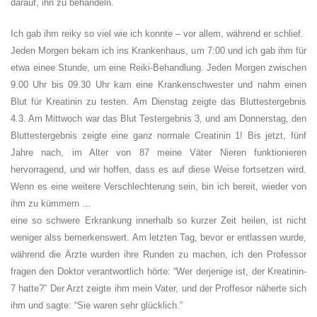
darauf, ihn zu behandeln.
Ich gab ihm reiky so viel wie ich konnte – vor allem, während er schlief.
Jeden Morgen bekam ich ins Krankenhaus, um 7:00 und ich gab ihm für
etwa einee Stunde, um eine Reiki-Behandlung. Jeden Morgen zwischen
9.00 Uhr bis 09.30 Uhr kam eine Krankenschwester und nahm einen
Blut für Kreatinin zu testen. Am Dienstag zeigte das Bluttestergebnis
4.3. Am Mittwoch war das Blut Testergebnis 3, und am Donnerstag, den
Bluttestergebnis zeigte eine ganz normale Creatinin 1! Bis jetzt, fünf
Jahre nach, im Alter von 87 meine Väter Nieren funktionieren
hervorragend, und wir hoffen, dass es auf diese Weise fortsetzen wird.
Wenn es eine weitere Verschlechterung sein, bin ich bereit, wieder von
ihm zu kümmern …
eine so schwere Erkrankung innerhalb so kurzer Zeit heilen, ist nicht
weniger alss bemerkenswert. Am letzten Tag, bevor er entlassen wurde,
während die Ärzte wurden ihre Runden zu machen, ich den Professor
fragen den Doktor verantwortlich hörte: “Wer derjenige ist, der Kreatinin-
7 hatte?” Der Arzt zeigte ihm mein Vater, und der Proffesor näherte sich
ihm und sagte: “Sie waren sehr glücklich.”