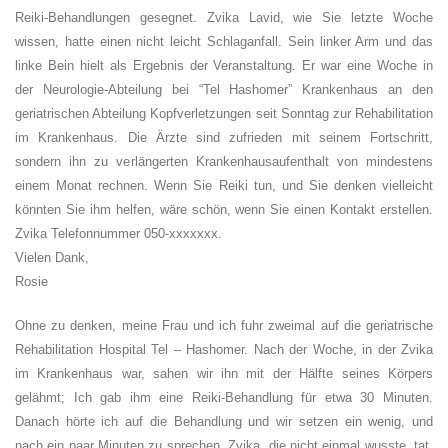
Reiki-Behandlungen gesegnet. Zvika Lavid, wie Sie letzte Woche
wissen, hatte einen nicht leicht Schlaganfall. Sein linker Arm und das
linke Bein hielt als Ergebnis der Veranstaltung. Er war eine Woche in
der Neurologie-Abteilung bei “Tel Hashomer” Krankenhaus an den
geriatrischen Abteilung Kopfverletzungen seit Sonntag zur Rehabilitation
im Krankenhaus. Die Ärzte sind zufrieden mit seinem Fortschritt,
sondern ihn zu verlängerten Krankenhausaufenthalt von mindestens
einem Monat rechnen. Wenn Sie Reiki tun, und Sie denken vielleicht
könnten Sie ihm helfen, wäre schön, wenn Sie einen Kontakt erstellen.
Zvika Telefonnummer 050-xxxxxxx.
Vielen Dank,
Rosie
Ohne zu denken, meine Frau und ich fuhr zweimal auf die geriatrische
Rehabilitation Hospital Tel – Hashomer. Nach der Woche, in der Zvika
im Krankenhaus war, sahen wir ihn mit der Hälfte seines Körpers
gelähmt; Ich gab ihm eine Reiki-Behandlung für etwa 30 Minuten.
Danach hörte ich auf die Behandlung und wir setzen ein wenig, und
nach ein paar Minuten zu sprechen. Zvika, die nicht einmal wusste, tat,