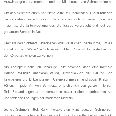
Auswirkungen zu verstehen – und den Missbrauch von Schmerzmitteln.
Um den Schmerz durch natürliche Mittel zu überwinden, zuerst müssen
wir verstehen, es ist Essenz. Schmerz es sich um eine Folge des
Traumas, die Unterbrechung des Blutflusses verursacht und legt den
gesamten Bereich in Not.
Niemals den Schmerz widerstehen oder versuchen, gebrauchte, um es
zu bekommen. Wenn Sie Schmerzen fühlen, Ruhe ist die beste Heilung
der Körper zu erholen zu können.
Als Therapeut habe ich unzählige Fälle gesehen, dass eine normale
Person “Wunder” definieren würde, einschließlich der Heilung von
Knorpelerosion, Entzündungen, Gelenkschmerzen und sogar Krebs in
Fällen, in jeder Art von Schmerz, empfehle ich von ganzem Herzen
Reiki-Behandlungen, um zu versuchen, bevor er sich umdrehte invasive
und toxische Lösungen der modernen Medizin.
So wie Schmerzmittel, Reiki-Therapie signifikant reduziert Schmerzen
und in den meisten Fällen beseitigt, aber der große Unterschied ist,