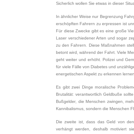
Sicherlich wollen Sie etwas in dieser Situ
In ähnlicher Weise nur Begrenzung Fahrg
erschöpften Fahrern zu erpressen ist unm
Für diese Zwecke gibt es eine große Vie
Laser verschiedener Arten und sogar ze
zu den Fahrern. Diese Maßnahmen stelle
betont wird, während der Fahrt. Viele Me
geht weiter und erhöht. Polizei und Gem
für viele Fälle von Diabetes und unzähli
energetischen Aspekt zu erkennen lernen
Es gibt zwei Dinge moralische Probleme
Brutalität: verantwortlich Geldbuße sollt
Bußgelder, die Menschen zwingen, mehr 
Kannibalismus, sondern die Menschen Fl
Die zweite ist, dass das Geld von den
verhängt werden, deshalb motiviert s