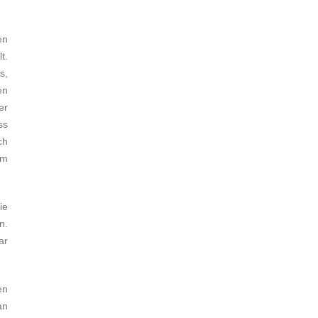
en
t.
s,
en
er
ss
ch
em
ie
n.
ar
en
an