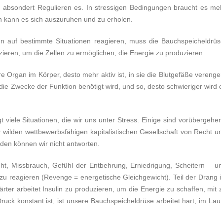
 absondert Regulieren es. In stressigen Bedingungen braucht es me
en kann es sich auszuruhen und zu erholen.
 auf bestimmte Situationen reagieren, muss die Bauchspeicheldrüs
uzieren, um die Zellen zu ermöglichen, die Energie zu produzieren.
 Organ im Körper, desto mehr aktiv ist, in sie die Blutgefäße verenge
ür die Zwecke der Funktion benötigt wird, und so, desto schwieriger wird 
ngt viele Situationen, die wir uns unter Stress. Einige sind vorübergehe
r wilden wettbewerbsfähigen kapitalistischen Gesellschaft von Recht u
den können wir nicht antworten.
cht, Missbrauch, Gefühl der Entbehrung, Erniedrigung, Scheitern – u
zu reagieren (Revenge = energetische Gleichgewicht). Teil der Drang i
rter arbeitet Insulin zu produzieren, um die Energie zu schaffen, mit 
Druck konstant ist, ist unsere Bauchspeicheldrüse arbeitet hart, im Lau