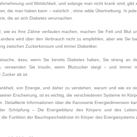
hrnehmung und Wirklichkeit, und solange man nicht krank sind, gibt 
r, die man haben kann – natürlich , ohne wilde Übertreibung. In jed
erie, die an sich Diabetes verursachen.
d, wie es Ihre Zähne verfaulen machen, machen Sie Fett und Blut u
 andere wird über den Verbrauch nicht zu empfehlen, aber wie Sie ba
ang zwischen Zuckerkonsum und immer Diabetiker.
Tatsache, dass, wenn Sie bereits Diabetes haben, Sie streng an d
n, verwenden Sie Insulin, wenn Blutzucker steigt – und immer m
 Zucker ab ist.
rankheit, von Energie, und daher zu verstehen, warum und wie es si
seiner Erscheinung, ist es wichtig, die verschiedenen Systeme im Körp
n. Detaillierte Informationen über die Karosserie Energiedimension ka
 der Schöpfung – Die Energiebilanz des Körpers und des Leben
lt die Funktion der Bauchspeicheldrüse im Körper des Energiesystems 