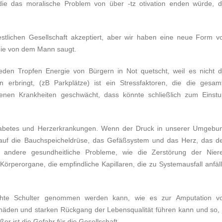
die das moralische Problem von über -tz otivation enden würde, d
estlichen Gesellschaft akzeptiert, aber wir haben eine neue Form v
gie von dem Mann saugt.
eden Tropfen Energie von Bürgern in Not quetscht, weil es nicht d
 erbringt, (zB Parkplätze) ist ein Stressfaktoren, die die gesam
denen Krankheiten geschwächt, dass könnte schließlich zum Einstu
iabetes und Herzerkrankungen. Wenn der Druck in unserer Umgebu
g auf die Bauchspeicheldrüse, das Gefäßsystem und das Herz, das d
e andere gesundheitliche Probleme, wie die Zerstörung der Nier
rperorgane, die empfindliche Kapillaren, die zu Systemausfall anfäll
eichte Schulter genommen werden kann, wie es zur Amputation v
häden und starken Rückgang der Lebensqualität führen kann und so, 
 ist die Gefahr für die Gesellschaft.