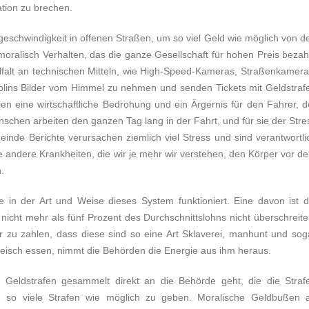
ation zu brechen.
eschwindigkeit in offenen Straßen, um so viel Geld wie möglich von d
oralisch Verhalten, das die ganze Gesellschaft für hohen Preis bezahl
lfalt an technischen Mitteln, wie High-Speed-Kameras, Straßenkamera
plins Bilder vom Himmel zu nehmen und senden Tickets mit Geldstraf
n eine wirtschaftliche Bedrohung und ein Ärgernis für den Fahrer, d
nschen arbeiten den ganzen Tag lang in der Fahrt, und für sie der Stre
einde Berichte verursachen ziemlich viel Stress und sind verantwortli
ge andere Krankheiten, die wir je mehr wir verstehen, den Körper vor d
.
 in der Art und Weise dieses System funktioniert. Eine davon ist d
e nicht mehr als fünf Prozent des Durchschnittslohns nicht überschreite
zu zahlen, dass diese sind so eine Art Sklaverei, manhunt und sog
eisch essen, nimmt die Behörden die Energie aus ihm heraus.
 Geldstrafen gesammelt direkt an die Behörde geht, die die Straf
ie so viele Strafen wie möglich zu geben. Moralische Geldbußen 