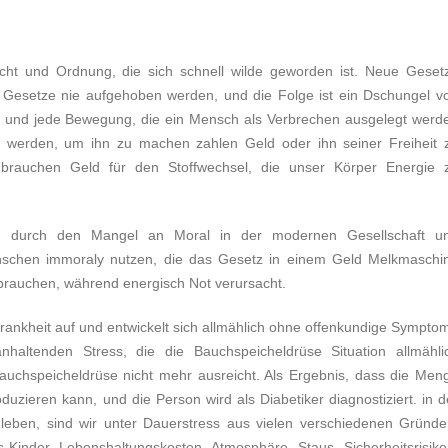
echt und Ordnung, die sich schnell wilde geworden ist. Neue Geset
 Gesetze nie aufgehoben werden, und die Folge ist ein Dschungel v
, und jede Bewegung, die ein Mensch als Verbrechen ausgelegt werd
 werden, um ihn zu machen zahlen Geld oder ihn seiner Freiheit 
 brauchen Geld für den Stoffwechsel, die unser Körper Energie 
ird durch den Mangel an Moral in der modernen Gesellschaft u
nschen immoraly nutzen, die das Gesetz in einem Geld Melkmaschi
rauchen, während energisch Not verursacht.
 Krankheit auf und entwickelt sich allmählich ohne offenkundige Sympto
haltenden Stress, die die Bauchspeicheldrüse Situation allmähli
r Bauchspeicheldrüse nicht mehr ausreicht. Als Ergebnis, dass die Men
oduzieren kann, und die Person wird als Diabetiker diagnostiziert. in d
r leben, sind wir unter Dauerstress aus vielen verschiedenen Gründe
 Kinder, Lebenshaltungskosten, Atmosphäre, Staus, Sicherheitsrisike