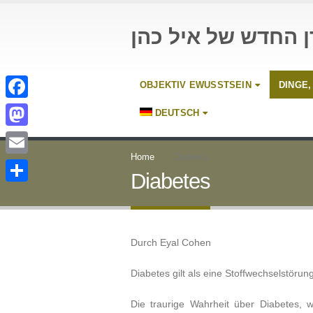
ן החדש של איל כהן
OBJEKTIV EWUSSTSEIN
DINGE,
Facebook
DEUTSCH
Mastodon
Home
Diabetes
Email
Diabetes
Teilen
Durch Eyal Cohen
Diabetes gilt als eine Stoffwechselstöru
Die traurige Wahrheit über Diabetes, 