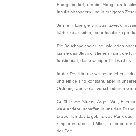
Energiebedarf, um die Menge an Insulin
Insulin absondern und in ruhigeren Zeit
Je mehr Energie wir zum Zweck müssen
härter zu arbeiten, mehr Insulin zu prod
Die Bauchspeicheldrüse, wie jedes andere
bis sie das Blut nicht liefern kann, die f
funktioniert, desto weniger Blut wird es.
In der Realität, die wir heute leben, bri
und einige sind konstant, aber in unsere
Ordnung, aus vielen verschiedenen Grün
Gefühle wie Stress, Ärger, Wut, Eifersu
viele andere, schaffen in uns den Drang 
tatsächlich das Ergebnis des Pankreas hä
reagieren, aber in Fällen, in denen der 
der Zeit.