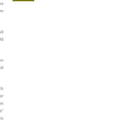
es
em
nd
ld
en
it
ch
er
nn
s”
zu