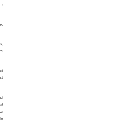
hr
e,
n,
es
nd
nd
nd
st
zu
fe