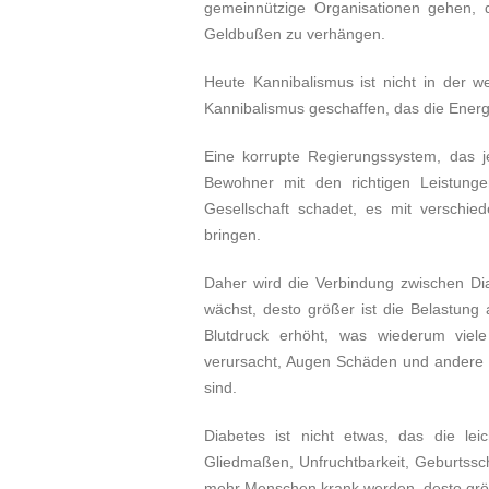
gemeinnützige Organisationen gehen, 
Geldbußen zu verhängen.
Heute Kannibalismus ist nicht in der w
Kannibalismus geschaffen, das die Ener
Eine korrupte Regierungssystem, das j
Bewohner mit den richtigen Leistungen
Gesellschaft schadet, es mit verschie
bringen.
Daher wird die Verbindung zwischen D
wächst, desto größer ist die Belastun
Blutdruck erhöht, was wiederum viel
verursacht, Augen Schäden und andere Kö
sind.
Diabetes ist nicht etwas, das die l
Gliedmaßen, Unfruchtbarkeit, Geburtssc
mehr Menschen krank werden, desto größer