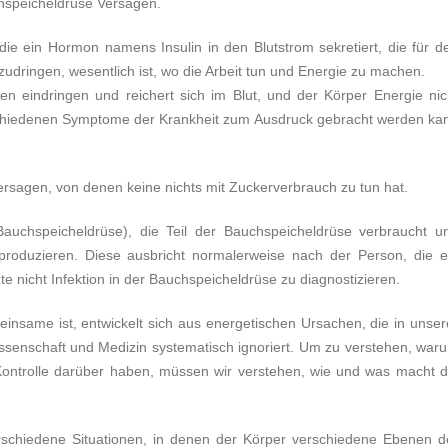
chspeicheldrüse Versagen.
die ein Hormon namens Insulin in den Blutstrom sekretiert, die für d
zudringen, wesentlich ist, wo die Arbeit tun und Energie zu machen.
en eindringen und reichert sich im Blut, und der Körper Energie nic
erschiedenen Symptome der Krankheit zum Ausdruck gebracht werden ka
rsagen, von denen keine nichts mit Zuckerverbrauch zu tun hat.
Bauchspeicheldrüse), die Teil der Bauchspeicheldrüse verbraucht u
n produzieren. Diese ausbricht normalerweise nach der Person, die e
e nicht Infektion in der Bauchspeicheldrüse zu diagnostizieren.
einsame ist, entwickelt sich aus energetischen Ursachen, die in unser
 Wissenschaft und Medizin systematisch ignoriert. Um zu verstehen, war
Kontrolle darüber haben, müssen wir verstehen, wie und was macht d
rschiedene Situationen, in denen der Körper verschiedene Ebenen d