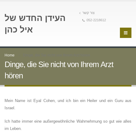
צור קשר
העידן החדש של
052-2218612
איל כהן
Home
Dinge, die Sie nicht von Ihrem Arzt hören
Dinge, die Sie nicht von Ihrem Arzt
hören
Mein Name ist Eyal Cohen, und ich bin ein Heiler und ein Guru aus
Israel.
Ich hatte immer eine außergewöhnliche Wahrnehmung so gut wie alles
im Leben.