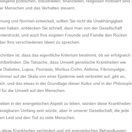
egend politischen, industriellen, finanziellen, religiösen motiviert sind 
der Menschen und das Verhalten steuern.
hmung und Normen entwickelt, sollten Sie nicht die Unabhängigkeit
en haben, entdecken Sie schnell, dass man von der Gesellschaft
unterdrückt, und auch Ihre engsten Freunde und Familie den Rücken
über Ihre verschiedenen Ideen zu sprechen.
chritten ist, dass das eigentliche Kriterium bestimmt, ob wir erfolgreich
ohlbefinden. Die Tatsache, dass Umwelt genetische Krankheiten wie
e Diabetes, Lupus, Psoriasis, Morbus Crohn, Asthma, Fibromyalgie,
mmer auf der Skala von einer Epidemie weit verbreitet auf, gibt an,
ßlich, und das etwas in der Grundlage dieser Kultur und in der Philosoph
nd für die Umwelt auf den Menschen.
eben in der energetischen Aspekt zu leben, würden diese Krankheiten
lässigbaren Umfang sein würde, aber in unserer Gesellschaft, die jede
hen Leid und den Tod zu viele Menschen.
 diese Krankheiten verhindert und mit energetischen Behandlungen