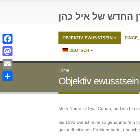
ן החדש של איל כהן
OBJEKTIV EWUSSTSEIN
DINGE,
Facebook
DEUTSCH
Mastodon
Home
Objektiv ewusstsein
Email
Objektiv ewusstsein
Teilen
Mein Name ist Eyal Cohen, und ich bin ei
bis 1993 war ich eine so genannte “ein n
gesundheitliches Problem hatte, und ich 