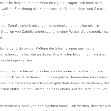
h sollte denken, aber es wäre richtiger zu sagen: “Ich hätte nicht
, weil die Einrichtung alle Kenntnisse, die Sie brauchen, und Sie sind
u haben.
e der Zahnfleischerkrankungen zu entdecken und heilen mich in
ituation von Zahnfleischrückgang, in einer Weise, die die medizinisch
rt.
s keine Behörde bei der Prüfung der Informationen aus meiner
enschen zu helfen, die an diesen Krankheiten leiden, hat mich allen
nrichtungen verlieren.
chtung, das machte mich das tun, was für einen scheinbar normalen
 für mich selbst zu denken, und eine ganze Theorie über das Leben
ennen, die meist etwa aus dem energetischen Aspekt zu verstehen, das
öchsten Auflösung der Entstehung des Lebens und die Bedeutung von
 zu verstehen, ohne von den Mächten manipuliert werden, dass wir blin