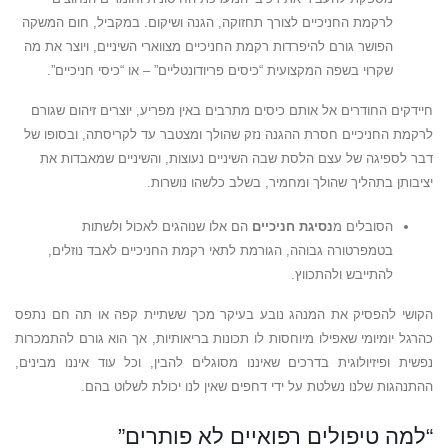
לרקמת החניכיים לצורך תחזוקה, הגנה ושיקום. במקביל, חום המשקה
הפושר גורם להיפרדות רקמת החניכיים מצווארי השיניים, ויוצר את מה
שקרוי בשפה המקצועית “כיסים פריודונטליים” – או “כיסי חניכיים”.
חיידקים החודרים אל אותם כיסים מתרבים באין מפריע, יוצרים זיהום שגורם
לרקמת החניכיים חסרת ההגנה נזק שהולך ומצטבר עד לקריסתה, ובסופו של
דבר לספיגה של עצם הלסת שבה השיניים נעוצות, והשיניים שמאבדות את
יציבותן בתהליך שהולך ומחמיר, בשלב כלשהו נושרות.
הסובלים מ
נסיגת חניכיים
הם אלו שנוהגים לאכול ולשתות
בטמפרטורה גבוהה, הגורמת לתאי רקמת החניכיים לאבד נוזלים,
להתייבש ולהתכווץ.
הקושי להפסיק את המנהג נובע בעיקר מכך ששתיית קפה או תה חם נתפס
כהרגל יומיומי שאפילו מיוחסות לו תכונות בריאותיות, אך הוא גורם להתמכרות
נפשית ופיזיולוגית בדרכים שאיננו מסוגלים להבין, וכל עוד איננו מבינים,
ההתנהגות שלנו נשלטת על ידי דחפים שאין לנו יכולת לשלוט בהם.
“למה טיפולים רפואיים לא פותרים”