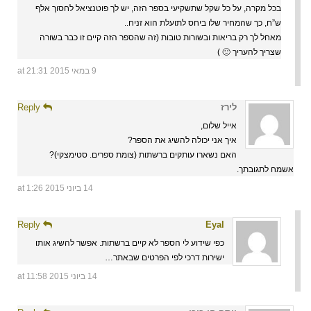
בכל מקרה, על כל שקל שתשקיעי בספר הזה, יש לך פוטנציאל לחסוך אלף
ש”ח, כך שהמחיר שלו ביחס לתועלת הוא זניח..
מאחל לך רק בריאות ובשורות טובות (זה שהספר הזה קיים זו כבר בשורה
שצריך להעריך 🙂 )
9 במאי 2015 at 21:31
לירז
Reply
אייל שלום,
איך אני יכולה להשיג את הספר?
האם נשארו עותקים ברשתות (צומת ספרים. סטימצקי)?
אשמח לתגובתך.
14 ביוני 2015 at 1:26
Reply
Eyal
כפי שידוע לי הספר לא קיים ברשתות. אפשר להשיג אותו
ישירות דרכי לפי הפרטים שבאתר…
14 ביוני 2015 at 11:58