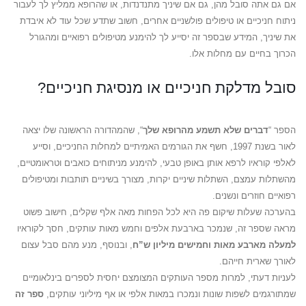
אם גם אתה סובל מהן, גם אם שיניך מתנדנדות, או שהרופא ממליץ לך לעבור
ניתוח חניכיים או טיפולים פולשניים אחרים, חשוב שתדע שכל עוד לא איבדת
את שיניך, המידע שבספר זה יסייע לך להימנע מטיפולים רפואיים ומהגורל
הכרוך בחיים עם מחלות אלו.
סובל מדלקת חניכיים או מנסיגת חניכיים?
הספר “
דברים שלא תשמע מהרופא שלך
“, שהמהדורה הראשונה שלו יצאה
לאור בשנת 1997, חשף את הגורמים האמיתיים למחלות החניכיים, וסייע
לאלפי קוראיו לרפא אותן באופן טבעי, להימנע מניתוחים כואבים וטראומטיים,
מהשתלות עמצם, השתלות שיניים יקרות, מצורך בשיניים תותבות ומטיפולים
רפואיים חוזרים ונשנים.
בהערכה שעלות שיקום פה היא לכל הפחות מאה אלף שקלים, חישוב פשוט
מראה שספר זה, שנמכר בארבעת אלפים וחמש מאות עותקים, חסך לקוראיו
למעלה מארבע מאות וחמישים מיליון ש”ח
, ובנוסף, מנע מהם סבל עצום
לאורך שארית חייהם.
לעניות דעתי, למרות מספר העותקים המצומצם יחסית לספרים בינלאומיים
שמתורגמים לשפות שונות ונמכרו במאות אלפי או אף מיליוני עותקים,
ספר זה