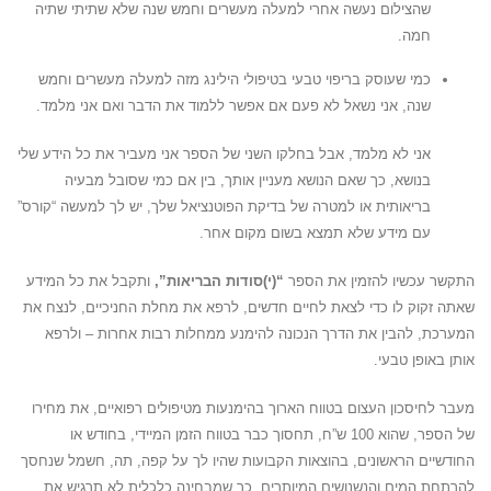
שהצילום נעשה אחרי למעלה מעשרים וחמש שנה שלא שתיתי שתיה
חמה.
כמי שעוסק בריפוי טבעי בטיפולי הילינג מזה למעלה מעשרים וחמש
שנה, אני נשאל לא פעם אם אפשר ללמוד את הדבר ואם אני מלמד.
אני לא מלמד, אבל בחלקו השני של הספר אני מעביר את כל הידע שלי
בנושא, כך שאם הנושא מעניין אותך, בין אם כמי שסובל מבעיה
בריאותית או למטרה של בדיקת הפוטנציאל שלך, יש לך למעשה “קורס”
עם מידע שלא תמצא בשום מקום אחר.
התקשר עכשיו להזמין את הספר
“(י)סודות הבריאות”,
ותקבל את כל המידע
שאתה זקוק לו כדי לצאת לחיים חדשים, לרפא את מחלת החניכיים, לנצח את
המערכת, להבין את הדרך הנכונה להימנע ממחלות רבות אחרות – ולרפא
אותן באופן טבעי.
מעבר לחיסכון העצום בטווח הארוך בהימנעות מטיפולים רפואיים, את מחירו
של הספר, שהוא 100 ש”ח, תחסוך כבר בטווח הזמן המיידי, בחודש או
החודשיים הראשונים, בהוצאות הקבועות שהיו לך על קפה, תה, חשמל שנחסך
להרתחת המים והנשנושים המיותרים, כך שמבחינה כלכלית לא תרגיש את