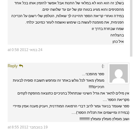
בשלב זה הוא הוא לא במלאי של החנות אבל אפשר להזמין אותו בכל אחד
מהסניפים והוא מגיע בטווח זמן של יום עד שלושה ימים.
במידה ואחרי קריאת הספר תהיינה לך שאלות, הטלפון שלי רשום על הכריכה
הפנימית, את מוזמנת לעשות בו שימוש ואשמח לעזור כמיטב יכלתי.
שמח שבחרת בדרך זו
בהצלחה
איל כהן
24 במאי 2012 at 0:58
Reply
:)
ספר מהפכני…
מומלץ מאוד לכל גולש באתר זה ומחפש תשובה סופית לבעיות
חניכיים!!!!!
אין מילים לתאר את גודל השינוי שנתחולל בחניכיים כתוצאה מהפקת לקחים
מקריאת הספר….
ספר שעומד בניגוד גמור לרוב דברי הרפואה המודרנית, ויעניק מענה אמין ומיידי
(במידה ומיישמים את תכלית הספר)….
ושוב מומלץ מומלץ ומומלץ !!!!!!!!!!!
19 בנובמבר 2012 at 8:55