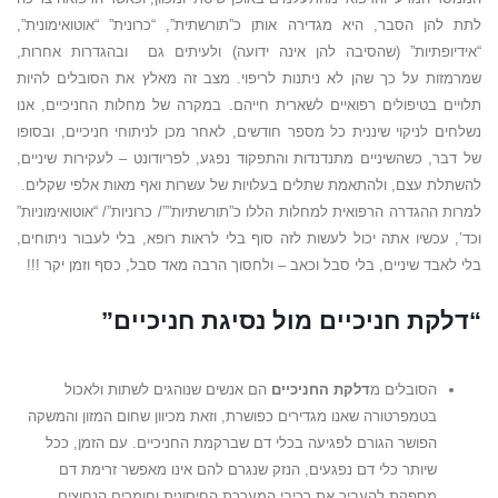
לתת להן הסבר, היא מגדירה אותן כ”תורשתית”, “כרונית” “אוטואימונית”,
“אידיופתיות” (שהסיבה להן אינה ידועה) ולעיתים גם ובהגדרות אחרות,
שמרמזות על כך שהן לא ניתנות לריפוי. מצב זה מאלץ את הסובלים להיות
תלויים בטיפולים רפואיים לשארית חייהם. במקרה של מחלות החניכיים, אנו
נשלחים לניקוי שיננית כל מספר חודשים, לאחר מכן לניתוחי חניכיים, ובסופו
של דבר, כשהשיניים מתנדנדות והתפקוד נפגע, לפריודונט – לעקירות שיניים,
להשתלת עצם, ולהתאמת שתלים בעלויות של עשרות ואף מאות אלפי שקלים.
למרות ההגדרה הרפואית למחלות הללו כ”תורשתיות””/ כרוניות”/ “אוטואימוניות”
וכד’, עכשיו אתה יכול לעשות לזה סוף בלי לראות רופא, בלי לעבור ניתוחים,
בלי לאבד שיניים, בלי סבל וכאב – ולחסוך הרבה מאד סבל, כסף וזמן יקר !!!
“דלקת חניכיים מול נסיגת חניכיים”
הסובלים מ
דלקת החניכיים
הם אנשים שנוהגים לשתות ולאכול
בטמפרטורה שאנו מגדירים כפושרת, וזאת מכיוון שחום המזון והמשקה
הפושר הגורם לפגיעה בכלי דם שברקמת החניכיים. עם הזמן, ככל
שיותר כלי דם נפגעים, הנזק שנגרם להם אינו מאפשר זרימת דם
מספקת להעביר את רכיבי המערכת החיסונית וחומרים הנחוצים