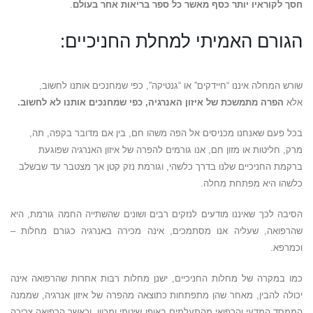
חסך לקוראיו יותר כסף מאשר כל ספר בריאות אחר בעולם
.
הגורם האמיתי למחלת החניכיים:
שורש המחלה איננו “חיידקים” או “גנטיקה”, כפי שמחנכים אותנו לחשוב,
אלא
הפרה מתמשכת של איזון האנרגיה, כפי שמחנכים אותנו לא לחשוב.
בכל פעם שאנחנו מכניסים אל הפה משהו חם, בין אם מדובר בקפה, תה,
מרק, חליטות או מזון חם, אנו גורמים להפרה של איזון האנרגיה שפוגעת
ברקמת החניכיים שלנו בדרך כלשהי, וגורמת נזק קטן אך מצטבר עד שבשלב
כלשהו היא מפתחת מחלה.
הסיבה לכך שאיננו מודעים לנזקים רבים ושונים שהשתייה החמה גורמת, היא
שהרפואה, שעליה אנו מסתמכים, אינה מכירה באנרגיה כגורם מחלות –
וכמרפא.
כמו במקרה של מחלות החניכיים, ישנן מחלות רבות אחרות שהרפואה אינה
יכולה להבין, מאחר שהן מתפתחות כתוצאה מהפרה של איזון אנרגיה, שממנה
הממסד המדעי והרפואי מהתעלמים באופן שיטתי ומכוון, וכאשר הרפואה צריכה