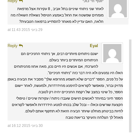
יוסף חי כוכי
Reply
לאחר שני ניתוחי שיניים בתל אביב , 8 עקירות אצל מרפאת
מומחים שפשטה את הרגל באמצע הטיפול נשאלת השאלה מה
הלאה, האם עדיין לא מאוחר להסתייע ברפואה הטבעית?
29 ביוני 2015 at 11:43
Reply
Eyal
ישנם ניתוחים מיותרים רבים, אך ניתוחי החניכיים הם
הניתוחים המיותרים ביותר בעולם.
להערכתי, אם אנשים היו חיים נכון, מאה אחוז מהניתוחים
האלו היו נמנעים ולא היה דבר כזה “ניתוחי חניכיים”.
על כל פנים, הספר “דברים שלא תשמע מהרופא שלך” מסביר את הבעיה באופן
מדויק וברור, ומאפשר לקוראים להימנע מהידרדרות, ולמעשה, לאחר יישום
הספר, כל שינוי במצב של רקמת החניכיים יהיה רק לטובה.
הספר חיוני במיוחד לאנשים רגישים שעברו ניתוח / עקירות שיניים / טיפולי
הקצעת שורשים וכאלו – ובכל שלב בכוחו למנוע הידרדרות ולאפשר לקוראים
לחיות בביטחון מוחלט שיותר הבעיה הזאת לא תתקוף אותם לעולם.
מאחל לך הצלחה והעיקר בריאות טובה
30 ביוני 2015 at 16:12