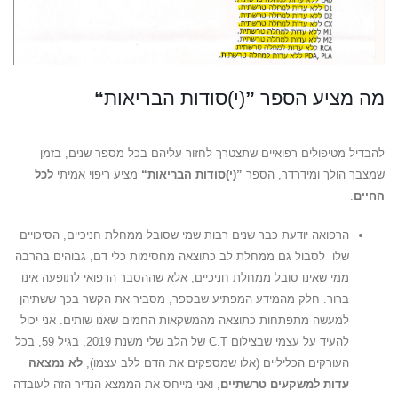
מה מציע הספר
”
(י)סודות הבריאות
“
להבדיל מטיפולים רפואיים שתצטרך לחזור עליהם בכל מספר שנים, בזמן
שמצבך הולך ומידרדר, הספר
”
(י)סודות הבריאות“
מציע ריפוי אמיתי
לכל
החיים
.
הרפואה יודעת כבר שנים רבות שמי שסובל ממחלת חניכיים, הסיכויים
שלו לסבול גם ממחלת לב כתוצאה מחסימות כלי דם, גבוהים בהרבה
ממי שאינו סובל ממחלת חניכיים, אלא שההסבר הרפואי לתופעה אינו
ברור. חלק מהמידע המפתיע שבספר, מסביר את הקשר בכך ששתיהן
למעשה מתפתחות כתוצאה מהמשקאות החמים שאנו שותים. אני יכול
להעיד על עצמי שבצילום C.T של הלב שלי משנת 2019, בגיל 59, בכל
העורקים הכליליים (אלו שמספקים את הדם ללב עצמו),
לא נמצאה
עדות למשקעים טרשתיים
, ואני מייחס את הממצא הנדיר הזה לעובדה