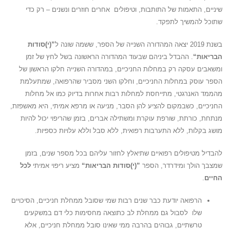
שיניים, התאמות של התותבות, וטיפולים אחרים חוזרים ונשנים – רק כדי
שתוכל להמשיך לתפקד.
בשנת 2019 יצאה המהדורה השנייה של הספר, ששמה שונה ל
”
(י)סודות
הבריאות“
. ההבדל ביניהם שבעוד המהדורה הראשונה בשל לחץ של זמן
ומשאבים עסקה רק במחלות החניכיים, במהדורה השנייה חלקו הראשון של
הספר עוסק במחלות החניכיים, וחלקו השני מסביר שהרפואה, שמתעלמת
מהממד האנרגטי, מתייחסת למחלות רבות אחרות בדיוק כמו אל מחלות
החניכיים, כשבמקום להציע להן הסבר, מניעה או מרפא אמיתי, היא מאשפזת,
מנתחת, כורתת, שורפת עוקרת ומשתילה אברים, בזמן שהריפוי יכול להיות
מושג בקלות, ללא התערבות רפואית, ללא סבל וללא עלויות כספיות.
להבדיל מטיפולים רפואיים שתיאלץ לחזור עליהם בכל מספר שנים, בזמן
שמצבך הולך ומידרדר, הספר
”
(י)סודות הבריאות“
מציע ריפוי אמיתי
לכל
החיים
.
הרפואה יודעת כבר שנים רבות שמי שסובל ממחלת חניכיים, הסיכויים
שלו לסבול גם ממחלת לב כתוצאה מחסימות כלי דם במשקעים
טרשתיים, גבוהים בהרבה ממי שאינו סובל ממחלת חניכיים, אלא