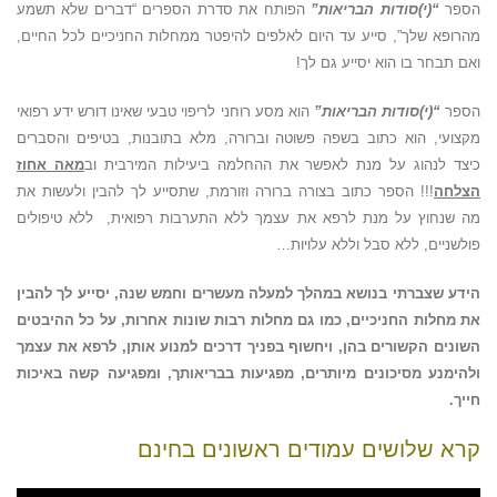
הספר
“(י)
סודות
הבריאות”
הפותח את סדרת הספרים “דברים שלא תשמע
מהרופא שלך”, סייע עד היום לאלפים להיפטר ממחלות החניכיים לכל החיים,
ואם תבחר בו הוא יסייע גם לך!
הספר
“(י)סודות הבריאות”
הוא מסע רוחני לריפוי טבעי שאינו דורש ידע רפואי
מקצועי, הוא כתוב בשפה פשוטה וברורה, מלא בתובנות, בטיפים והסברים
כיצד לנהוג על מנת לאפשר את ההחלמה ביעילות המירבית וב
מאה אחוז
הצלחה
!!! הספר כתוב בצורה ברורה וזורמת, שתסייע לך להבין ולעשות את
מה שנחוץ על מנת לרפא את עצמך ללא התערבות רפואית, ללא טיפולים
פולשניים, ללא סבל וללא עלויות…
הידע שצברתי בנושא במהלך למעלה מעשרים וחמש שנה, יסייע לך להבין
את מחלות החניכיים, כמו גם מחלות רבות שונות אחרות, על כל ההיבטים
השונים הקשורים בהן, ויחשוף בפניך דרכים למנוע אותן, לרפא את עצמך
ולהימנע מסיכונים מיותרים, מפגיעות בבריאותך, ומפגיעה קשה באיכות
חייך.
קרא שלושים עמודים ראשונים בחינם