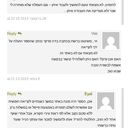
להזמינו, לא מצאתי טעם להמשיך ולעבוד איתן – וגם העמלה שלא מותירה לי
שכר ולא מצדיקה את העבודה איתן…
28 בדצמבר 2014 at 22:16
אתי
Reply
הי , משיטוט ברשת ובכתבה בדה מרקר נכתב שהספר הועלה על
ידך לקריאה
לא מצאתי גם לא באתר זה.
האם אכן קיים? האם ניתן לשלוח לי קישור בבקשה
אשמח לבשורה טובה
שבוע טוב
9 במאי 2015 at 21:13
Reply
Eyal
אכן, הספר היה מונח באתר במשך כשנתיים לקריאה חופשית
עם אפשרות לשלם תמורתו באמצעות פייפל או במשלוח צ’ק
ללא סכום נקוב אלא לפי ראות עיניי הקורא, אבל אחרי שאף
אחד לא הגיב, החלטתי להוריד אותו ולהמשיך למכור את עותקי הנייר שעוד
נותרו ברשותי.