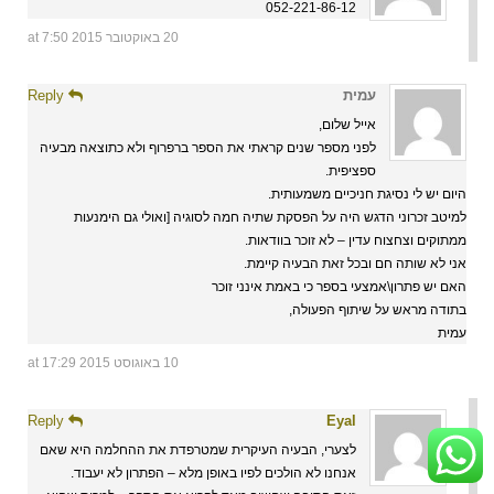
052-221-86-12
20 באוקטובר 2015 at 7:50
עמית
Reply
אייל שלום,
לפני מספר שנים קראתי את הספר ברפרוף ולא כתוצאה מבעיה
ספציפית.
היום יש לי נסיגת חניכיים משמעותית.
למיטב זכרוני הדגש היה על הפסקת שתיה חמה לסוגיה [ואולי גם הימנעות
ממתוקים וצחצוח עדין – לא זוכר בוודאות.
אני לא שותה חם ובכל זאת הבעיה קיימת.
האם יש פתרון\אמצעי בספר כי באמת אינני זוכר
בתודה מראש על שיתוף הפעולה,
עמית
10 באוגוסט 2015 at 17:29
Reply
Eyal
לצערי, הבעיה העיקרית שמטרפדת את ההחלמה היא שאם
אנחנו לא הולכים לפיו באופן מלא – הפתרון לא יעבוד.