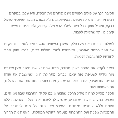
הסיבה לכך שטיפולים רפואיים אינם פותרים את הבעיה, היא שכמו במקרים
רבים אחרים, הרפואה מטפלת בסימפטומים ולא בשורש הבעיה שמוסיף לפעול
ברקע, ומוביל אותך בכל פעם לשלב הבא של הקריסה, ולטיפולים רפואיים
קיצוניים יותר שתיאלץ לעבור.
למזלנו – הבנת האנרגיה כחלק ממערך האיזונים שהגוף חייב לשמר – ותפקודיו
של הגוף בממד האנרגטי, מאפשרת להבין מחלות רבות, ולרפא אותן מבלי
להזדקק להתערבות רפואית.
חשוב לקרוא את הספר באופן מסודר, מכיוון שהמידע שבו מהווה מעין שטיפת
מוח נגדית לשטיפת מוח שאנו עוברים מתחילת חיינו, שמעצבת את אורח
החיים הנורמטיבי, את הדפוסי החשיבה, את דפוסי ההתנהגות, את ההרגלים,
את האמונות ועוד.
הספר מסייע למחוק מידע הרסני שהוטמעו בנו על ידי התרבות שבה אנו חיים,
ומכניס במקומו ידע חדש ובריא, שיסייע לך לעבור את תהליך ההחלמה ללא
טעויות וללא עיכובים מיותרים. המידע שבו חיוני על מנת להתגבר על
התמכרות גופנית ועל התמכרות מנטלית לגורמי המחלות, ולעשות את תהליך