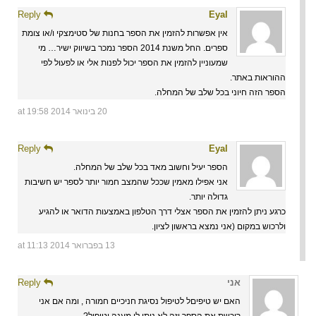
Reply
Eyal
אין אפשרות להזמין את הספר בחנות של סטימצקי ו/או צומת
ספרים. החל משנת 2014 הספר נמכר בשיווק ישיר… מי
שמעוניין להזמין את הספר יכול לפנות אלי או לפעול לפי
ההוראות באתר.
הספר הזה חיוני בכל שלב של המחלה.
20 בינואר 2014 at 19:58
Reply
Eyal
הספר יעיל וחשוב מאד בכל שלב של המחלה.
אני אפילו מאמין שככל שהמצב חמור יותר לספר יש חשיבות
גדולה יותר.
כרגע ניתן להזמין את הספר אצלי דרך הטלפון באמצעות הדואר או להגיע
ולרכוש במקום (אני נמצא בראשון לציון.
13 בפברואר 2014 at 11:13
אני
Reply
האם יש טיפיםל לטיפול נסיגת חניכיים חמורה , ומה אם אני
רוכשת את הספר וזה לא נותן לי מענה וטיפול?