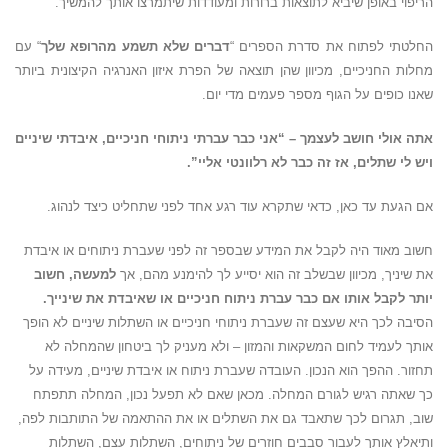
הריפוי באופן שיביא לתוצאות ברורות ומעודדות שיתמרצו אותך להמשיך.
החלטתי לפתוח את סדרת הספרים “
דברים שלא תשמע מהרופא שלך
“ עם
מחלות החניכיים, מכיוון שהן תוצאה של הפרת איזון האנרגיה הקיצונית ביותר
שאנו כופים על הגוף מספר פעמים מדי יום.
אתה אולי חושב לעצמך – “אני כבר עברתי ניתוחי חניכיים, איבדתי שיניים
ויש לי שתלים, אז זה כבר לא רלוונטי אליי”.
אם הגעת עד כאן, כדאי שתקרא עוד רגע אחד לפני שתחליט כיצד לנהוג.
חשוב מאוד היה לקבל את המידע שבספר זה לפני שעברת ניתוחים או איבדת
את שיניך, מכיוון שבשלב זה הוא יסייע לך להימנע מהם, אך
למעשה, חשוב
יותר לקבל אותו אם כבר עברת ניתוח חניכיים או שאיבדת את שינייך.
הסיבה לכך היא שעצם זה שעברת ניתוחי חניכיים או השתלות שיניים לא הופך
אותך לעמיד לחום המשקאות והמזון – ולא מעניק לך ביטחון שהמחלה לא
תחזור. ההפך הוא הנכון. העובדה שעברת ניתוח או איבדת שיניים, מעידה על
כך שאתה רגיש לגורם המחלה. מכאן שאם לא תפעל נכון, המחלה תתפתח
שוב, תגרום לכך שתאבד גם את השתלים או את ההתאמה של התותבות לפה,
ותיאלץ אותך לעבור סבבים חוזרים של ניתוחים, השתלות עצם, השתלות