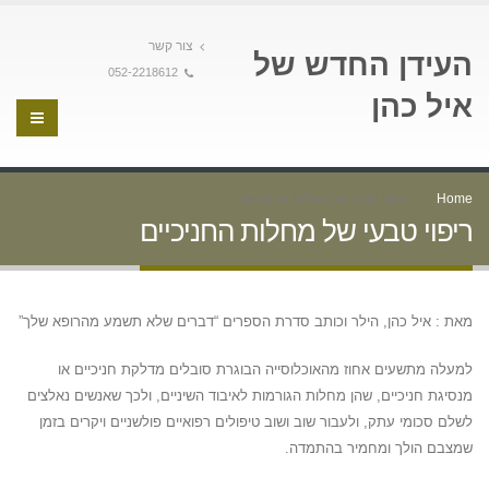
צור קשר
העידן החדש של
052-2218612
איל כהן
Home
ריפוי טבעי של מחלות החניכיים
ריפוי טבעי של מחלות החניכיים
מאת : איל כהן, הילר וכותב סדרת הספרים “דברים שלא תשמע מהרופא שלך”
למעלה מתשעים אחוז מהאוכלוסייה הבוגרת סובלים מדלקת חניכיים או
מנסיגת חניכיים, שהן מחלות הגורמות לאיבוד השיניים, ולכך שאנשים נאלצים
לשלם סכומי עתק, ולעבור שוב ושוב טיפולים רפואיים פולשניים ויקרים בזמן
שמצבם הולך ומחמיר בהתמדה.