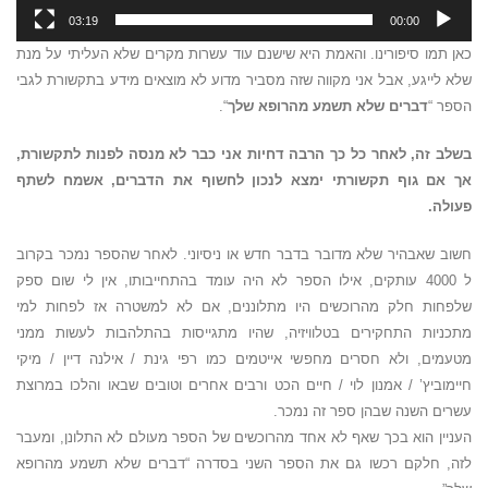
03:19
00:00
כאן תמו סיפורינו. והאמת היא שישנם עוד עשרות מקרים שלא העליתי על מנת
שלא לייגע, אבל אני מקווה שזה מסביר מדוע לא מוצאים מידע בתקשורת לגבי
הספר “
דברים שלא תשמע מהרופא שלך
“.
בשלב זה, לאחר כל כך הרבה דחיות אני כבר לא מנסה לפנות לתקשורת,
אך אם גוף תקשורתי ימצא לנכון לחשוף את הדברים, אשמח לשתף
פעולה.
חשוב שאבהיר שלא מדובר בדבר חדש או ניסיוני. לאחר שהספר נמכר בקרוב
ל 4000 עותקים, אילו הספר לא היה עומד בהתחייבותו, אין לי שום ספק
שלפחות חלק מהרוכשים היו מתלוננים, אם לא למשטרה אז לפחות למי
מתכניות התחקירים בטלוויזיה, שהיו מתגייסות בהתלהבות לעשות ממני
מטעמים, ולא חסרים מחפשי אייטמים כמו רפי גינת / אילנה דיין / מיקי
חיימוביץ’ / אמנון לוי / חיים הכט ורבים אחרים וטובים שבאו והלכו במרוצת
עשרים השנה שבהן ספר זה נמכר.
העניין הוא בכך שאף לא אחד מהרוכשים של הספר מעולם לא התלונן, ומעבר
לזה, חלקם רכשו גם את הספר השני בסדרה “דברים שלא תשמע מהרופא