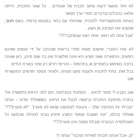
לא יותר מעשר דקות מתוך תכנית של שעתיים… כל שאר התכנית, הייתה
מלאה בהבלים ובדברים חסרי ערך ממשי.
באחת מהתקשרויותיי לתכנית, שוחחתי עם בחור במבטא צרפתי, בשם
חנוך,
שהוציא את המרצע מן השק…
“אבל אתה לא רופא. אתה רוצה שנסתבך???”
לא עזרו הסברי, שישנם מאות ספרי בריאות שנכתבו על ידי אנשים שאינם
רופאים, והתאוריה שאני מציע היא אינה פולשנית ואין בה שום סיכון, כיוון שאינה
כרוכה בשימוש בחומרים או בתרופות – והריפוי דורש רק שינוי באורח החיים.
בכל זאת, נתתי לתכנית ולעצמי מעט מנוחה, ולאחר מספר חודשים התקשרתי
שוב.
שוב נקבע לי מועד לראיון… המתנתי בסבלנות, ויום לפני הראיון התקשרה אלי
בחורה מהפקת התכנית וביקשה לבטל את הראיון. כששאלתי מדוע – ענתה
“עברתי על התחקיר שלך – והגעתי למסקנה שהוא לא מעניין”. “לא מעניין???”
שאלתי בהלם, “את חושבת שספר המציג פתרון טבעי למחלה שכמעט כל
האוכלוסייה הבוגרת סובלת ממנה אינו מעניין???”
“כן, אבל אנחנו תכנית לשירות הציבור” ענתה לי.