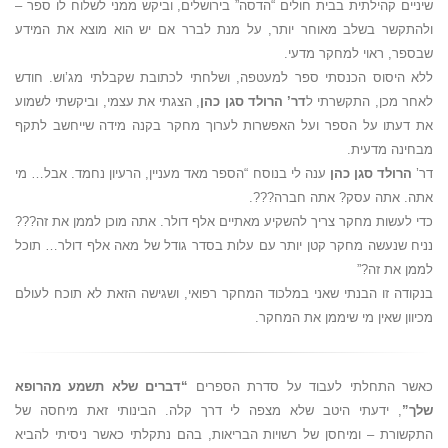
שיניים קהילתית בבית חולים “הדסה” בירושלים, וביקש ממני לשלוח לו ספר –
ולהתקשר בשלב מאוחר יותר, על מנת לברר אם יש הוא מוצא את המידע
שבספר, ראוי למחקר מדעי.
ללא היסוס הכנסתי ספר למעטפה, ושלחתי לכתובת שקבלתי מג’וש. חודש
לאחר מכן, התקשרתי ל
דר’ הרולד סגן כהן
, הצגתי את עצמי, וביקשתי לשמוע
את דעתו על הספר ועל האפשרות לערוך מחקר בקנה מידה שייחשב לתקף
מבחינה מדעית.
דר’
הרולד סגן כהן
ענה לי בנוסח “הספר מאד מעניין, הרעיון נחמד. אבל… מי
אתה. אתה עסק? אתה חברה???.
כדי לעשות מחקר צריך להשקיע מאתיים אלף דולר. אתה מוכן לממן את זה???
נניח שנעשה מחקר קטן יותר עם עלות בסדר גודל של מאה אלף דולר… תוכל
לממן את זה?”
בנקודה זו הבנתי שאני במלכוד המחקר רפואי, ושגישה הזאת לא תוכח לעולם
מכיוון שאין מי שיממן את המחקר.
כאשר התחלתי לעבוד על סדרת הספרים
“דברים שלא תשמע מהרופא
שלך”
, ידעתי היטב שלא מצפה לי דרך קלה. הבינותי זאת מיחסה של
התקשורת – ומיחסן של רשויות הבריאות, בהם נתקלתי כאשר ניסיתי להביא