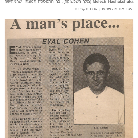
Melech Hashakshuka
ׁ(מלך השקשוקה), בה התנוססה תמונתי, שהמחישה
היטב את מה שמעניין את התקשורת.