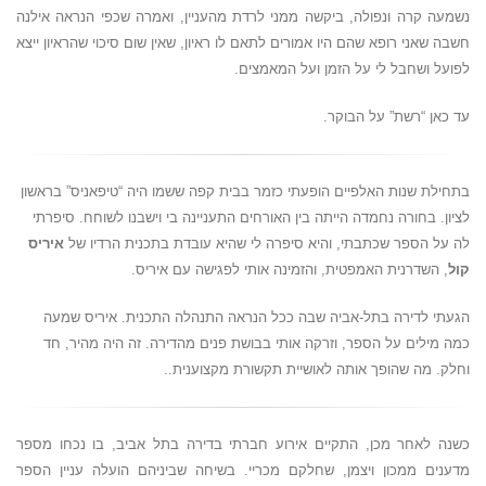
נשמעה קרה ונפולה, ביקשה ממני לרדת מהעניין, ואמרה שכפי הנראה אילנה
חשבה שאני רופא שהם היו אמורים לתאם לו ראיון, שאין שום סיכוי שהראיון ייצא
לפועל ושחבל לי על הזמן ועל המאמצים.
עד כאן “רשת” על הבוקר.
בתחילת שנות האלפיים הופעתי כזמר בבית קפה ששמו היה “טיפאניס” בראשון
לציון. בחורה נחמדה הייתה בין האורחים התעניינה בי וישבנו לשוחח. סיפרתי
לה על הספר שכתבתי, והיא סיפרה לי שהיא עובדת בתכנית הרדיו של
איריס
קול
, השדרנית האמפטית, והזמינה אותי לפגישה עם איריס.
הגעתי לדירה בתל-אביה שבה ככל הנראה התנהלה התכנית. איריס שמעה
כמה מילים על הספר, וזרקה אותי בבושת פנים מהדירה. זה היה מהיר, חד
וחלק. מה שהופך אותה לאושיית תקשורת מקצוענית..
כשנה לאחר מכן, התקיים אירוע חברתי בדירה בתל אביב, בו נכחו מספר
מדענים ממכון ויצמן, שחלקם מכריי. בשיחה שביניהם הועלה עניין הספר