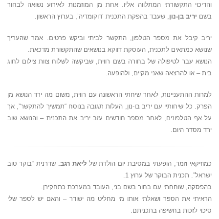
והדיכוי התקשורתי המתלווה אליו. אחת מן המוזמנות לאירוע נשואה לבחור
בשם
יריב בן-נון
, שעבד בהפקת התכנית ‘דוקומדיה’, בערוץ הראשון.
יריב קיבל את מספר הטלפון, התקשר לביתי וביקש פרטים. אמר שהעריך
שנושא כמתאים לתכנית, העוסקת דווקא בנושאים שהתקשורת מדכאת.
הנושא עבר לטיפולה של בחורה בשם רווית, שביקשה לשלוח צוות צילום לחוג
בית – או להרצאה שאני מקיים, ולהופעה.
למרות ההתעניינות, לאחר שיחתי הראשונה עם רווית, משום מה ירד הנושא מן
הפרק. כל שיחותיי עם יריב בו-נון, העלות תגובה בנוסח “תמשיך להתקשר”, אך
על אף הטלפונים, לאחר מספר חודשים עזב יריב את התכנית – והנושא שוב
ירד מסדר היום.
כמוזיקאי וזמר, הופעתי במסיבת יום הולדת של
ליאת רגב.
שדרנית “בוקר טוב
ישראל”. תכנית הבוקר של ערוץ 1.
בהפסקה, שוחחתי עם בחור בשם בני, העובד במערכת כתחקירן.
הראיתי את הספר ושאלתי אותו מי מחליט מה ישודר – והאם יש לספר שלי
סיכוי לזכות בחשיפה בתכניתם.