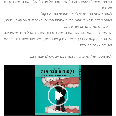
בני אמר שיש לו השפעה, וקיבל ממני ספר על מנת להעלות את הנושא בישיבת
מערכת.
לאחר כשבוע התקשרתי לבני והשארתי הודעה בקולן.
לאחר מספר הודעות שהשארתי בשבועות הבאים, הצלחתי ליצור קשר עם בני,
והוא ביקש שאתקשר במועד שנקב.
התקשרתי ובני אמר שהעלה את הנושא בישיבת מערכת, אבל מכיוון שהמפיקה
של התכנית קשורה בדרך כלשהי עם קופת חולים, בשל ניגוד אינטרסים, הנושא
לא יזכה אצלם לחשיפה…
למה הספר שלי לא יגיע לתקשורת גם אם אשלם עבור זה…
נגן
וידאו