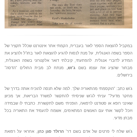
במקביל להוצאת הספר לאור בעברית, הקמתי אתר אינטרנט שכלל תקציר של
הספר בשפה האנגלית, על מנת לנסות להגיע להוצאות לאור בחו”ל ולהציע את
המידע לדוברי אנגלית. להפתעתי, קיבלתי דואר אלקטרוני בשפה האנגלית,
מבחור שהציג את עצמו בשם
ג’וש,
מנתח לב מבית החולים “הדסה”
בירושלים.
ג’וש כתב: “הוקסמתי מהתאוריה שלך. למה שלא תנסה להוכיח אותה בדרך של
מחקר מדעי?” עניתי לג’וש שניסיתי להתקשר למשרד הבריאות, אך מכיוון
שאינני רופא או סטודנט לרפואה, הופניתי משם לתקשורת. כתבתי לו שבמידה
ויוכל לקשר אותי עם האנשים המתאימים, אשמח להעמיד את התאוריה בכל
מבחן מדעי.
ג’וש שלח לי פרטים של אדם בשם דר’
הרולד סגן כהן
, אחראי על רפואת