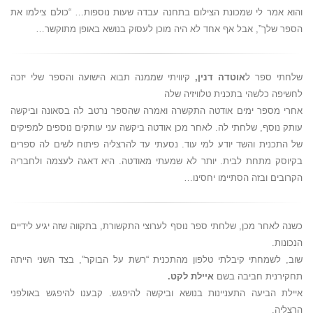
והוא אמר לי שמכונת הצילום בתחנה עבדה שעות נוספות… “כולם צילמו את
הספר שלך”, אבל אף אחד לא היה מוכן לעסוק בנושא באופן מתוקשר…
שלחתי ספר ל
אוטדה דנין,
קיוויתי שממנה תבוא הישועה והספר שלי יזכה
לחשיפה כלשהי בתכנית טלוויזיה שלה
אחרי מספר ימים אודטה התקשרה ואמרה שהספר נרטב לה בסאונה וביקשה
עותק נוסף, שלחתי לה. לאחר מכן אודטה ביקשה עני עותקים נוספים למפיקים
של התכנית והשד יודע למי עוד. נסעתי עד להרצליה פיתוח לשים לה ספרים
בקיוסק מתחת לבית. יותר לא שמעתי מאודטה. היא דאגה לעצמה ולחבריה
הקרובים ובזה הסתיימו יחסינו…
כשנה לאחר מכן, שלחתי ספר נוסף לערוצי התקשורת, בתקווה שזה יגיע לידיים
הנכונות.
שוב, לשמחתי קיבלתי טלפון מהתכנית “רשת על הבוקר”, בצד השני הייתה
תחקירנית חביבה בשם
איילת לקט.
איילת הביעה התעניינות בנושא וביקשה להיפגש. קבענו להיפגש באולפני
הרצליה.