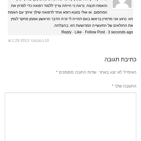
והאמת תנצח. נראה כי הייתה צריך ללמוד רפואה כדי לפרוץ את
המחסום. או אולי נמצא רופא אחד לרפואה שילך איתך עם האמת
הזו. כרגע אני מדמיין בראשו באם תהייה לי זכיה הדבר הראשון אממן מחקר לנפץ
את החולאים של התעשייה המרושעת הזו. בהצלחה.
Reply · Like · Follow Post · 3 seconds ago
10 בנובמבר 2013 at 2:29
כתיבת תגובה
האימייל לא יוצג באתר.
שדות החובה מסומנים
*
התגובה שלך
*