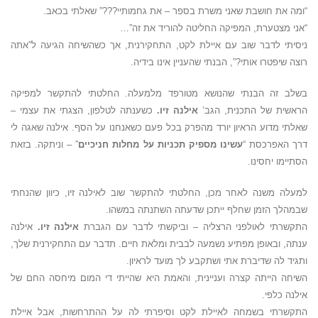
“ומה את חושבת שאני משרת בספר – את גחמותיי???” שאלתי בכאב.
“אני מצטערת, המפיקה החליטה להוריד את זה”…
ניסיתי לדבר שוב עם איילת לקט, התחקירנית, אך כשהשיחה הגיעה ל”אתה
רוצה שיפטרו אותי?”, הבנתי שהעניין אינו בידיה.
בשלב זה הבנתי שהנושא מטורפד מלמעלה. החלטתי להתקשר למפיקה
הראשית של התכנית, הגב’
אילנה זיו.
כשענתה לטלפון, הצגתי את עצמי –
שאלתי מדוע הראיון יורד מהפרק בכל פעם כשאנחנו על הסף. אילנה שאגה לי
דרך האפרכסת “
עשינו מספיק תכניות על מחלות חניכיים
” – וניתקה. בזאת
הסתיימו יחסינו.
למעלה משנה לאחר מכן, החלטתי להתקשר שוב לאילנה זיו, כיוון שהנחתי
שבמהלך הזמן שחלף ייתכן שדעתה השתנתה במשהו.
התקשרתי לאולפני הרצליה – וביקשתי לדבר עם הגברת
אילנה זיו.
אילנה
ענתה, ובאופן מפתיע נשמעה לבבית ומלאת חיים. תדבר עם התחקירנית שלך,
ותגיד לה שדיברת אתי ושתקבע לך מועד לראיון.
השיחה הייתה קצרה ועניינית, והאמת היא שהייתי די המום מיחסה החם של
אילנה כלפי.
התקשרתי בשמחה לאיילת לקט וסיפרתי לה על ההתרחשות, אבל איילת