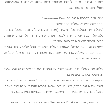
ביום מן הימים, “זכיתי” לטלפון מבחורה בשם אילנה שעבדה ב
Jerusalem
Post
. מובן שהתרגשתי מאד.
“איל שלום מדברת אילנה מה
Jerusalem Post
“.
“במה אוכל לעזור? שאלתי בהתרגשות”.
“קיבלתי את הטלפון שלך מגלית (מכרה שעבדה ב”ג’רוזלם פוסט” ככתבת
כלכלית) הבנתי שאתה יודע לבשל. אנחנו עושים מדור על גברים שעוזרים
בבית, ורציתי לשאול אותך כמה שאלות”.
הייתי בשוק… אני הבשלן האחרון בעולם. למה זה נופל עלי??? כיוון שהייתי
המום, אמרתי לאילנה שתתקשר שוב בעוד מספר דקות כיוון שיש לי אוכל על
הגז ואיני רוצה שיישרף.
אילנה אכן צלצלה שוב ושאלה אותי על המתכון המיוחד שלי לשקשוקה, שיצא
לה מוניטין בקרב רבים מחבריי.
לבקשתה, שלחתי לה את תמונתי – ונתתי לה את “המתכון הסודי”. כשניסיתי
לעניין את אילנה בספר, שיש בו תוכן שעשוי להביא תועלת ועזרה לבני האדם,
נתקלתי בתגובה שהבהירה חד משמעית שאיננה מעוניינת במידע מסוג זה.
שבוע לאחר, אכן יצא ב
Jerusalem Post
כתבה מאירת עיניים תחת הכותרת