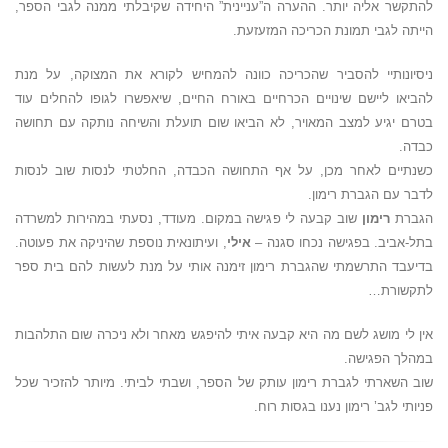
להתקשר אליה יותר. ההערה ה”עניינית” היחידה שקיבלתי ממנה לגבי הספר,
הייתה לגבי תמונת הכריכה המזעזעת.
ניסיונותיי להסביר שהכריכה כוונה להמחיש לקורא את המצוקה, על מנת
להביאו ליישם שינויים הכרחיים באורח החיים, שיאפשרו לגופו להחלים עוד
בטרם יגיע למצב המאויר, לא הביאו שום תועלת והשיחה נותקה עם תחושה
כבדה.
כשנתיים לאחר מכן, על אף התחושה הכבדה, החלטתי לנסות שוב לנסות
לדבר עם הגברת רימון.
הגברת
רימון
שוב קבעה לי פגישה במקום. מעודד, נסעתי במהירות למשרדה
בתל-אביב. בפגישה נכחו סגנה –
אילי
, ועיתונאית נוספת שהיניקה את פעוטה.
בדיעבד התרשמתי שהגברת רימון זימנה אותי על מנת לעשות להם בית ספר
לתקשורת…
אין לי מושג לשם מה היא קבעה איתי להיפגש מאחר ולא ניכרה שום התלהבות
במהלך הפגישה.
שוב השארתי לגברת רימון עותק של הספר, ושבתי לביתי. מיותר להזכיר שכל
פניותי לגב’ רימון נענו בגסות רוח.