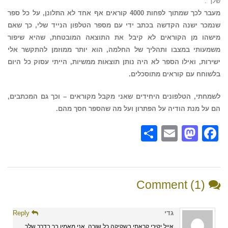
שלך”.
מעבר לכך שמתוך לפחות 4000 קוראים אף אחד לא התלונן, על כל ספר
שנמכר ישנה הקדשה בכתב ידי עם מספר הטלפון הנייד שלי, כך שאם
מישהו מן הקוראים לא קיבל את התוצאה המובטחת, שהיא שיפור
משמעותי במצבו ותהליך של החלמה, הוא יותר ממוזמן להתקשר אלי
ישירות, ואילו הספר לא היה נותן תוצאות ממשיות, הייתי עסוק כל היום
בלשוחח עם קוראים מתוסכלים.
לשמחתי, הטלפונים היחידים שאני מקבל מקוראים – וכך גם המכתבים,
הם על מנת הודיה על הפתרון ועל מה שהספר חסך מהם.
Share
Mastodon
Email
Facebook
Comment (1)
גדי
Reply
אייל יקירי קראתי בשקיקה כל שורה, אני מאמין בך בדרך שלך