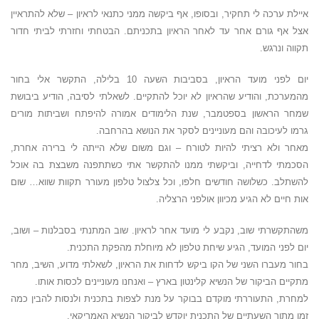
איילת ערכה לי תחקיר, ובסופו, אף ביקשה ממני כתנאי לראיון – שלא להתראיין
אצל אף גורם אחר עד לאחר הראיון בתכניתם. הבטחתי וחזרתי לביתי חדור
תקווה ונרגש.
יום לפני מועד הראיון, בסביבות השעה 10 בלילה, התקשר אלי בחור
מהמערכת, והודיע שהראיון לא יוכל להתקיים. לשאלתי לסיבה, הודיע ביבושת
שמחר הראשון בספטמבר, שנת הלימודים אמורה להיפתח ושביתות מורים
גרמו לעיכובה והם מעוניינים לסקר את הנושא בהרחבה.
מאחר ולא רציתי להיות לטורח – וגם משום שלא הייתה לי ברירה אחרת,
הסכמתי לדחייה, וביקשתי ממנו להתקשר אתי כשתתפנה משבצת בה אוכל
להשתלב. כשלושה חודשים חלפו, וכל צלצול טלפון מעורר תקוות שווא… שום
אות חיים לא הגיע מכיוון אולפני הרצליה.
משהתקשרתי שוב, נקבע לי מועד אחר לראיון. שוב המתנתי בסבלנות – ושוב,
יום לפני המועד, הגיע שיחת טלפון לא מיוחלת מהפקת התכנית.
בחור מעברו השני של הקו ביקש לדחות את הראיון, לשאלתי מדוע, השיב, מחר
מתקיים הביקור של הנשיא קלינטון בארץ – ואנחנו מעוניינים לכסות אותו.
למחרת, התעוררתי מוקדם בבוקר על מנת לצפות בתכנית ולנסות להבין כמה
זמן מתוך השעתיים של התכנית יוקדש לביקור הנשיא האמריקאי.