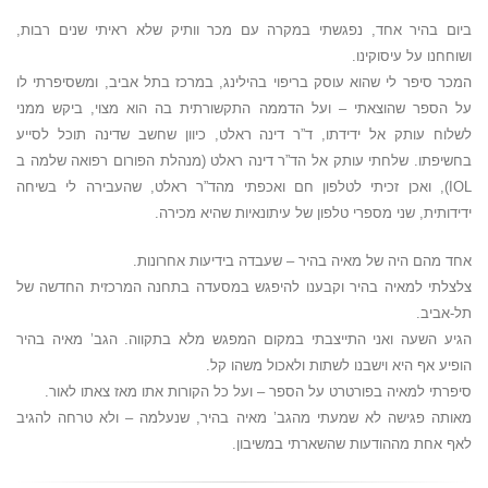
ביום בהיר אחד, נפגשתי במקרה עם מכר וותיק שלא ראיתי שנים רבות,
ושוחחנו על עיסוקינו.
המכר סיפר לי שהוא עוסק בריפוי בהילינג, במרכז בתל אביב, ומשסיפרתי לו
על הספר שהוצאתי – ועל הדממה התקשורתית בה הוא מצוי, ביקש ממני
לשלוח עותק אל ידידתו, ד”ר דינה ראלט, כיוון שחשב שדינה תוכל לסייע
בחשיפתו. שלחתי עותק אל הד”ר דינה ראלט (מנהלת הפורום רפואה שלמה ב
IOL), ואכן זכיתי לטלפון חם ואכפתי מהד”ר ראלט, שהעבירה לי בשיחה
ידידותית, שני מספרי טלפון של עיתונאיות שהיא מכירה.
אחד מהם היה של מאיה בהיר – שעבדה בידיעות אחרונות.
צלצלתי למאיה בהיר וקבענו להיפגש במסעדה בתחנה המרכזית החדשה של
תל-אביב.
הגיע השעה ואני התייצבתי במקום המפגש מלא בתקווה. הגב’ מאיה בהיר
הופיע אף היא וישבנו לשתות ולאכול משהו קל.
סיפרתי למאיה בפורטרט על הספר – ועל כל הקורות אתו מאז צאתו לאור.
מאותה פגישה לא שמעתי מהגב’ מאיה בהיר, שנעלמה – ולא טרחה להגיב
לאף אחת מההודעות שהשארתי במשיבון.