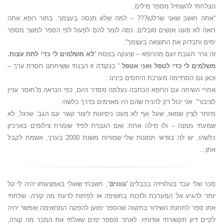
הצלחתי להשחיל מספר מילים.
“אתה חושב שאני שרלטן??? – למה שלא תנסה בעצמך. בתור רופא אתה
רואה לא מעט אנשים סובלים. נסה לומר להם לפעול לפי הספר למשך מספר
ימים ותבדוק את התוצאה בעצמך”.
זה גרר תגובת זעם מהרופא – וצעקה בנוסח “
לא משלמים לי כדי לתת עצות.
משלמים לי כדי לטפל ואני אטפל
.” בנקודה זו הבנתי ששיחתנו חסרת ערך –
וכאן גם הסתיימה מערכת היחסים בינינו.
אחרי השיחה עם הרופא הכתבה נעלמה מסדר היום, כפי הנראה מ”חוסר עניין
לציבור”. אני יכול רק להניח שהם היו מאוימים בדרך כלשהי.
מיותר לציין שמאז, שעל אף לא מעט ניסיונות ליצור קשר עם הגב’ שרגל, לא
שמעתי ממנה – ולו מילה אחת. ואם הגברת לפיד שומרת צילומים בארכיון
כלשהו, יש לה בוודאי תמונות שלי שמורות משנת 2000 בערך, אשמח לקבל
אתן…
מכר שלי עבד בטלוויזיה בכבלים “
גוונים
“, חשבתי שאולי באמצעותו יהיה לי קל
יותר להגיע אל המערכת ולזכות בחשיפה או לפחות לדעת מה קורה. שלחתי
אתו ספר לתחנת השידור בתקווה שהספר ימוען להפקה המתאימה ואפשר יהיה
לקיים דיון תקשורתי אודותיו. לאחר מספר ימים שאלתי את המכר מה קורה,