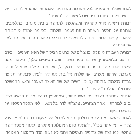
לאחר ששלחתי ספרים לכל מערכות העיתונים, לשמחתי, הוזמנתי לתחקיר על
ידי עיתונאית בשם
דבורית שרגל
שעבדה ב”מעריב”.
דבורת הזמינה אותי לתחקיר ומשהגעתי לתחקיר ב”בית מעריב” בתל-אביב,
שוחחנו על הספר. השיחה הייתה נעימה וקולחת, ובסיומה אמרה לי דבורית
שלאחר קריאת הספר, פנתה לרופא שיניים כדי לקבל את תגובתו על מנת לאזן
את הכתבה.
דבורית העבירה לי פקס ובו צילום של כרטיס הביקור של רופא השיניים – בשם
דר’
צבי בלומשטיין
, שחיבר ספר בשם
‘רופא השיניים שלך’
, וביקשה ממני
שאצור אתו קשר בזמני החופשי, ובמקביל, על מנת לצלם אותי לכתבה,
מערכת העיתון “מעריב” אף שלחה אל ביתי את ליהי לפיד, שבאותה תקופה
עבדה כצלמת עיתונות (כן כן, רעייתו של שר האוצר לשעבר וראש הממשלה
שיום ויו”ר מפלגת “יש עתיד”…).
הנחתי שמדובר באדם עם ראש פתוח, שמתעניין בנושא מזווית הראיה שלי,
וביום למחרת – אחר הצהריים, צלצלתי לדר’ בלומשטיין לפי מספר הטלפון על
כרטיס הביקור.
לאחר שהצגתי את עצמי בטלפון, זכיתי למבול של צעקות בנוסח “מניין הידע
שלך” – ו”מי אתה בכלל”. לקראת סיום המונולוג המתלהם, לאחר מספר דקות
שחלפו כמו נצח של גידופים השפלות ויחס לא נעים מצד הדוקטור המלומד,