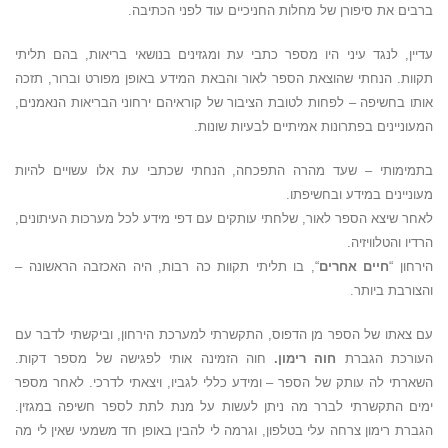
ברבים את סיפורן של מחלות החניכיים עוד לפני הכתיבה.
עדיין, לנגד עיני היו מספר כתבי עת ומגזינים בנושאי בריאות, בהם תליתי
תקוות. הנחתי שהוצאת הספר לאור והבאת המידע באופן מפורט וברור, תזכה
אותו בחשיפה – לפחות לטובת הציבור של קוראיהם ירחוני הבריאות הנאמנים,
המעוניינים בפתרונות אמיתיים לבעיות שונות.
בתמימותי – שעד מהרה התפכחה, הנחתי שכתבי עת אלו עשויים להיות
מעוניינים במידע ובחשיפתו.
לאחר שיצא הספר לאור, שלחתי עותקים עם דפי מידע לכל מערכות העיתונים,
הרדיו והטלוויזיה.
הירחון “
חיים אחרים
“, בו תליתי תקוות כה רבות, היה האכזבה הראשונה –
והצורבת ביותר.
עם צאתו של הספר מן הדפוס, התקשרתי למערכת הירחון, וביקשתי לדבר עם
העורכת הגברת
חוה רימון.
חוה הזמינה אותי לפגישה של מספר דקות.
השארתי לה עותק של הספר – ומידע כללי לגביו, ויצאתי לדרכי. לאחר מספר
ימים התקשרתי לברר מה ניתן לעשות על מנת לתת לספר חשיפה במגזין.
הגברת רימון צרחה עלי בטלפון, וגרמה לי להבין באופן חד משמעי שאין לי מה