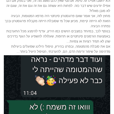
ולא יחשבו אפילו על טיפול אנרגטי שאין להם מושג מה זה, ואני בספק אם הם
אפילו יודעים שיש דבר כזה. לפחות היא עשתה גם את זה וגם את זה, שגם זה
לא מובן מאליו?
מחוץ לזה, אני אומר שאם פרוגסטרון סינתטי היה מרפא המטומות, הבעיה
הזאת לא הייתה קיימת, מכיוון שכל מי שסובלת הייתה מקבלת פרוגסטרון ובכך
נפתרה הבעיה.
בנוסף לכך, במיוחד במצבים רגישים כמו היריון, עדיף להימנע מכל התערבות
באמצעות הורמונים סינתטיים או תרופות, שעלולה להשפיע על הגוף בדרכים
שהן לא תמיד רצויות או צפויות…
אם את סובלת מהמטומה, ובפרט בהיריון, טיפולי הילינג שפועלים ביעילות
מדהימה על שיפור זרימת הדם, הם, להערכתי, הטיפול היעיל ביותר…