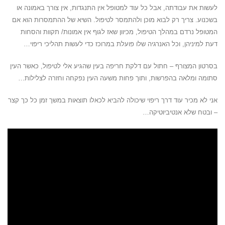
לעשות את עבודתה, אבל כל עוד למטופל אין התנגדות, אין צורך באמונה או
בשכנוע. צריך רק לבוא מוכן ולהתמסר לטיפול. השיא של ההתמסרות הוא אם
המטופל נרדם במהלך הטיפול, מכיוון שאז לגוף אין אמונות/ תקוות והסחות
דעת למיניהן, וכל האנרגיה שלו פועלת במרוכז כדי לעשות תהליכי ריפוי…
בסרטון המצורף – חתול עם דלקת חריפה בעין שהגיע אלי לטיפול, כאשר העין
סתומה ומלאה בהפרשות, ותוך פחות משעה העין נפקחה וחזרה לצלילות…
אני לא מכיר עוד דרך ריפוי שיכולה להביא לכאלו תוצאות במשך זמן כל כך קצר
– ובטח שלא אנטיביוטיקה…