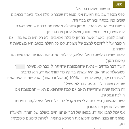
ספט
חדשות מעולם הטיפול
לפני מספר שבועות הגיעה אלי מטופלת שכבר טופלה אצלי בעבר בכאבים
שונים כמו בכתף ובשורש בכף היד.
הפעם היא הגיעה בהריון, מכיוון שסבלה מהמטומה ברחם – מצב שגרם
לדימומים, כאבים ואי-נוחות, ועלול לסכן את ההיריון.
חשוב להבין: כאשר אישה בהריון סובלת מכאבים, לא רק היא מושפעת – גם
העובר עלול להיכנס למצב של מצוקה. לכן כל הקלה בכאב היא משמעותית
לשניהם.
לאחר שניים-שלושה טיפולי הילינג, קיבלתי ממנה את ההודעה המרגשת הזו
(צילום מסך):
“ועוד דבר מדהים – נראה שההמטומה שהייתה לי כבר לא פעילה
“
כששאלתי אותה אם היא עשתה בדיקה כדי לוודא את זה, היא כתבה:
“עשיתי בדיקה, קשה להגיד ב־100% (זה אולטרסאונד), אבל שני רופאים אמרו
שנראה שזה הולך ונספג וכבר לא פעיל.”
זה מראה שמה שהרגישה תואם גם למה שהרופאים ראו – ההמטומה אכן
הולכת ונספגת.
לשם ההגינות, היא כתבה לי שבמקביל לטיפולים שלי היא לקחה דופסטון
שמכיל הורמון פרוגסטרון.
אני יכול להבין את זה, בסופו של דבר אנחנו חיים בעולם של חומר, ולמעלה
מ99 אחוז מבני האדם יחפשו את המרפא בחומר, למרות סיכונים פוטנציאל
נזק,