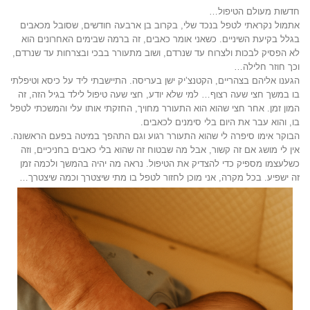
חדשות מעולם הטיפול…
אתמול נקראתי לטפל בנכד שלי, בקרוב בן ארבעה חודשים, שסובל מכאבים
בגלל בקיעת השיניים. כשאני אומר כאבים, זה ברמה שבימים האחרונים הוא
לא הפסיק לבכות ולצרוח עד שנרדם, ושוב מתעורר בבכי ובצרחות עד שנרדם,
וכך חוזר חלילה…
הגענו אליהם בצהריים, הקטנצ’יק ישן בעריסה. התיישבתי ליד על כיסא וטיפלתי
בו במשך חצי שעה רצוף… למי שלא יודע, חצי שעה טיפול לילד בגיל הזה, זה
המון זמן. אחר חצי שהוא הוא התעורר מחויך, החזקתי אותו עלי והמשכתי לטפל
בו, והוא עבר את היום בלי סימנים לכאבים.
הבוקר אימו סיפרה לי שהוא התעורר רגוע וגם התהפך במיטה בפעם הראשונה.
אין לי מושג אם זה קשור, אבל מה שבטוח זה שהוא בלי כאבים בחניכיים, וזה
כשלעצמו מספיק כדי להצדיק את הטיפול. נראה מה יהיה בהמשך ולכמה זמן
זה ישפיע. בכל מקרה, אני מוכן לחזור לטפל בו מתי שיצטרך וכמה שיצטרך…