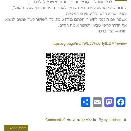
לכל מטופלי – קוראי ספריי, וסתם מי שבא לו לפרגן…
למרות שאני ממעט לפרסם את עצמי, לאחרונה פתחתי דף עסקי ב”גוגל”,
ומכיוון שהוא חדש, כרגע אין בו המלצות.
אשמח אם תיכנסו לקישור ותכתבו מילה טובה, כדי לאפשר לעוד אנשים למצוא
את הדרך לריפוי טבעי ולשיפור איכות החיים.
תודה – ושאו ברכה
https://g.page/r/CTWEyW-seHyIEBM/review
Share
Mastodon
Email
Facebook
By
eyal cohen
ללא קטגוריה
0 Comments
Read more...