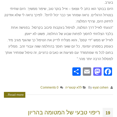
בערב.
היום בבוקר הוא כתב לי ווצאפ – אייל בוקר טוב, שיפור ממשיך. היום שחיתי
בנטרול הרגליים. נראה שמחר אני כבר יכול לרוץ?. לפיכך נראה לי שלא אזדקק
לחיזוק היום, וצירף המלצה:
“הגעתי לאייל דרך המלצה, לטיפול בעקבות סיבוב בקרסול. בפגישה אחת
בלבד הצלחתי לחסוך לפחות שבוע של החלמה, פשוט לא ייאמן.
לאייל יש ממש “ידי קסם”, והוא מצליח לדייק את הטיפול כך שהגוף מגיב מיד.
כעוסק בספורט יומיומי, כל יום שאני חוסך בהחלמה שווה עבורי זהב. ממליץ
בחום לכל מי שמתמודד עם פציעות או כאבים כרוניים, זה טיפול שמחזיר אותך
למסלול הרבה יותר מהר.”
Share
Mastodon
Email
Facebook
By
eyal cohen
ללא קטגוריה
0 Comments
Read more...
ריפוי טבעי של המטומה בהריון
19