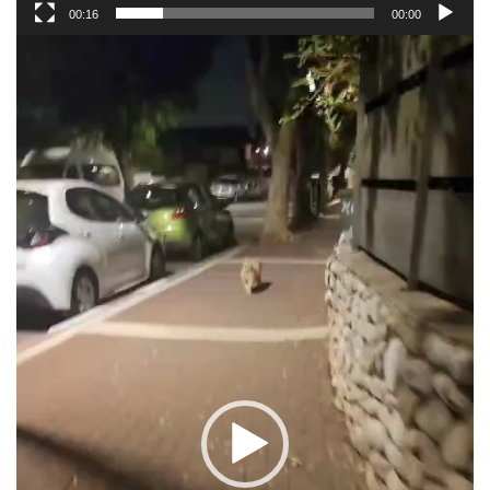
00:16
00:00
נגן
וידאו