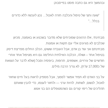
ובהמשך היא גם כתבה פוסט בפייסבוק:
“שעה וחצי של טיפול והכלבה חזרה לאכול… נכון לעכשיו ללא כדורים
בכלל…”
מבחינתי, אלו הרגעים שמוכיחים שלא מדובר בשכנוע או באמונה, מכיוון
שכלבים לא מגיעים אליי עם תקוות או אמונות.
מבחינתם אני עוד בן אדם, אבל העובדה ששוקו, הכלב החלים מפריצת דיסק
בטיפול אחד – ושולה, הכלבה האילתית החלימה גם היא מטיפול אחד אחרי
חודשיים של עירויים, אשפוזים, תרופות, ביופסיה וסבל (ושלא לדבר על הוצאות
של כ17,000 ש”ח), לא צריך הרבה מילים.
על בני האדם לא תמיד אפשר לסמוך, אבל מספיק לראות בעל חיים שחוזר
לאכול, לנשום, לשתות, להיות ערני — ולחזור לעצמו, כדי להבין שאותם
תהליכים של ריפוי קורים גם כשהמטופלים הם בני אנוש.