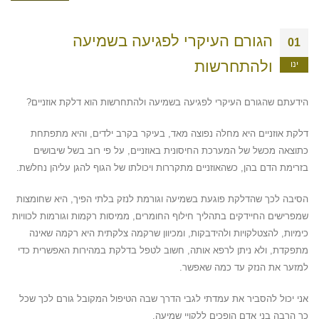
הגורם העיקרי לפגיעה בשמיעה
01
ולהתחרשות
ינו
הידעתם שהגורם העיקרי לפגיעה בשמיעה ולהתחרשות הוא דלקת אוזניים?
דלקת אוזניים היא מחלה נפוצה מאד, בעיקר בקרב ילדים, והיא מתפתחת
כתוצאה מכשל של המערכת החיסונית באוזניים, על פי רוב בשל שיבושים
בזרימת הדם בהן, כשהאוזניים מתקררות ויכולתו של הגוף להגן עליהן נחלשת.
הסיבה לכך שהדלקת פוגעת בשמיעה וגורמת לנזק בלתי הפיך, היא שחומצות
שמפרישים החיידקים בתהליך חילוף החומרים, ממיסות רקמות וגורמות לכוויות
כימיות, להצטלקויות ולהידבקות, ומכיוון שרקמה צלקתית היא רקמה שאינה
מתפקדת, ולא ניתן לרפא אותה, חשוב לטפל בדלקת במהירות האפשרית כדי
למזער את הנזק עד כמה שאפשר.
אני יכול להסביר את עמדתי לגבי הדרך שבה הטיפול המקובל גורם לכך שכל
כך הרבה בני אדם הופכים ללקויי שמיעה.