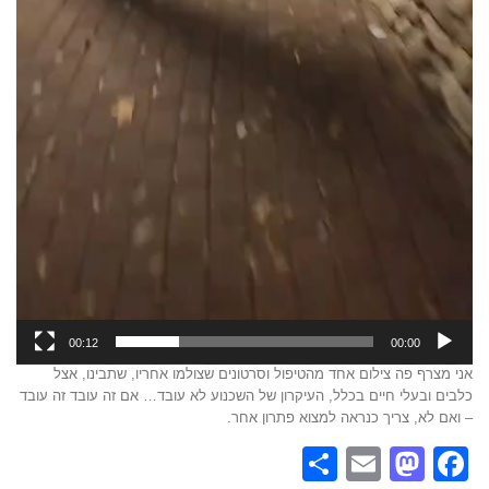
00:12
00:00
אני מצרף פה צילום אחד מהטיפול וסרטונים שצולמו אחריו, שתבינו, אצל
כלבים ובעלי חיים בכלל, העיקרון של השכנוע לא עובד… אם זה עובד זה עובד
– ואם לא, צריך כנראה למצוא פתרון אחר.
Share
Mastodon
Email
Facebook