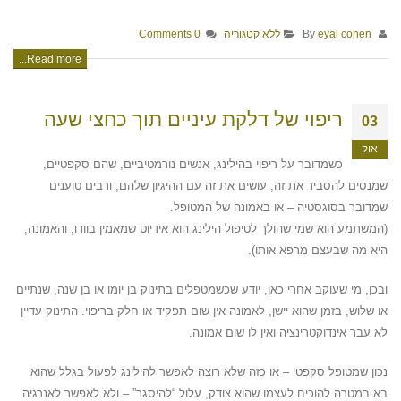
By
eyal cohen
ללא קטגוריה
0 Comments
Read more...
ריפוי של דלקת עיניים תוך כחצי שעה
03
אוק
כשמדובר על ריפוי בהילינג, אנשים נורמטיביים, שהם סקפטיים,
שמנסים להסביר את זה, עושים את זה עם ההיגיון שלהם, ורבים טוענים
שמדובר בסוגסטיה – או באמונה של המטופל.
(המשתמע הוא שמי שהולך לטיפול הילינג הוא אידיוט שמאמין בוודו, והאמונה,
היא מה שבעצם מרפא אותו).
ובכן, מי שעוקב אחרי כאן, יודע שכשמטפלים בתינוק בן יומו או בן שנה, שנתיים
או שלוש, בזמן שהוא יישן, לאמונה אין שום תפקיד או חלק בריפוי. התינוק עדיין
לא עבר אינדוקטרינציה ואין לו שום אמונה.
נכון שמטופל סקפטי – או כזה שלא רוצה לאפשר להילינג לפעול בגלל שהוא
בא במטרה להוכיח לעצמו שהוא צודק, עלול “להיסגר” – ולא לאפשר לאנרגיה