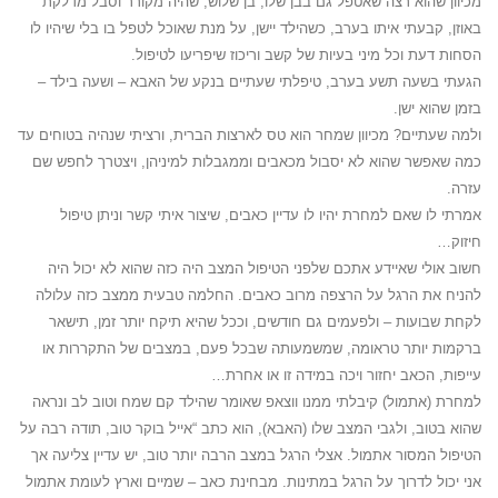
מכיוון שהוא רצה שאטפל גם בבן שלו, בן שלוש, שהיה מקורר וסבל מדלקת
באוזן, קבעתי איתו בערב, כשהילד יישן, על מנת שאוכל לטפל בו בלי שיהיו לו
הסחות דעת וכל מיני בעיות של קשב וריכוז שיפריעו לטיפול.
הגעתי בשעה תשע בערב, טיפלתי שעתיים בנקע של האבא – ושעה בילד –
בזמן שהוא ישן.
ולמה שעתיים? מכיוון שמחר הוא טס לארצות הברית, ורציתי שנהיה בטוחים עד
כמה שאפשר שהוא לא יסבול מכאבים וממגבלות למיניהן, ויצטרך לחפש שם
עזרה.
אמרתי לו שאם למחרת יהיו לו עדיין כאבים, שיצור איתי קשר וניתן טיפול
חיזוק…
חשוב אולי שאיידע אתכם שלפני הטיפול המצב היה כזה שהוא לא יכול היה
להניח את הרגל על הרצפה מרוב כאבים. החלמה טבעית ממצב כזה עלולה
לקחת שבועות – ולפעמים גם חודשים, וככל שהיא תיקח יותר זמן, תישאר
ברקמות יותר טראומה, שמשמעותה שבכל פעם, במצבים של התקררות או
עייפות, הכאב יחזור ויכה במידה זו או אחרת…
למחרת (אתמול) קיבלתי ממנו ווצאפ שאומר שהילד קם שמח וטוב לב ונראה
שהוא בטוב, ולגבי המצב שלו (האבא), הוא כתב “אייל בוקר טוב, תודה רבה על
הטיפול המסור אתמול. אצלי הרגל במצב הרבה יותר טוב, יש עדיין צליעה אך
אני יכול לדרוך על הרגל במתינות. מבחינת כאב – שמיים וארץ לעומת אתמול