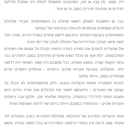
דת, מוצא, מין צבע או גזע, כשהמכנה המשותף לכולם היה שסבלו מדלקת
חניכיים או מנסיגת חניכיים במצב זה או אחר.
כבר מן התשובות לשאלון ראשוני שחולק בין המשתתפים, הובהר שלכולם
הרגלים משותפים שהתאימו להנחות הבסיסיות של המחקר.
המשתתפים בקבוצת המחקר התבקשו ליישם שינויים באורח החיים, שהיה חיוני
לשם יציאה מנתיב ההידרדרות של המחלה לנתיב של ריפוי טבעי.
אלו שהצליחו להפנים את המידע במידה הראויה וקיבלו על עצמם את השינויים
המתבקשים, ללא יוצא מן הכלל השיגו שיפורים מדהימים במצב החניכיים כבר
בתוך תקופה קצרה, ובאופן מפתיע, ככל שמצבם היה קשה, השיפור היה דרמטי
יותר, וההצלחה במניעת עקירות שיניים, ניתוחים – וטיפולים רפואיים יקרים
שהתחייבו ממנו, הייתה מלאה.
למרות האופוריה מאחוז ההצלחה הגבוה, חלק מהמשתתפים לא קיבלו על
עצמם את השינויים – והתעקשו לשמר את ההרגלים ואת אורח החיים הישן
ומצבם הוסיף להידרדר בהתמדה, ובתקופה שלאחר מכן, חלקם עבר ניתוחים
ועקירות שיניים – וההחמרה במצבם הייתה ביחס ישר לרמת האטימות שגילו.
אחוז ההצלחה המדהים של ההחלמה ממחלות החניכיים בקרב הפועלים לפי
שיטתי, שאין לו אח ורע בספרי הרפואה המודרנית או בכל רפואה אחרת, אישש