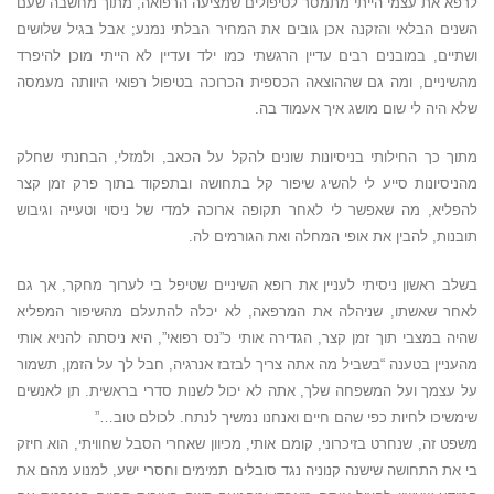
לרפא את עצמי הייתי מתמסר לטיפולים שמציעה הרפואה, מתוך מחשבה שעם
השנים הבלאי והזקנה אכן גובים את המחיר הבלתי נמנע; אבל בגיל שלושים
ושתיים, במובנים רבים עדיין הרגשתי כמו ילד ועדיין לא הייתי מוכן להיפרד
מהשיניים, ומה גם שההוצאה הכספית הכרוכה בטיפול רפואי היוותה מעמסה
שלא היה לי שום מושג איך אעמוד בה.
מתוך כך החילותי בניסיונות שונים להקל על הכאב, ולמזלי, הבחנתי שחלק
מהניסיונות סייע לי להשיג שיפור קל בתחושה ובתפקוד בתוך פרק זמן קצר
להפליא, מה שאפשר לי לאחר תקופה ארוכה למדי של ניסוי וטעייה וגיבוש
תובנות, להבין את אופי המחלה ואת הגורמים לה.
בשלב ראשון ניסיתי לעניין את רופא השיניים שטיפל בי לערוך מחקר, אך גם
לאחר שאשתו, שניהלה את המרפאה, לא יכלה להתעלם מהשיפור המפליא
שהיה במצבי תוך זמן קצר, הגדירה אותי כ”נס רפואי”, היא ניסתה להניא אותי
מהעניין בטענה “בשביל מה אתה צריך לבזבז אנרגיה, חבל לך על הזמן, תשמור
על עצמך ועל המשפחה שלך, אתה לא יכול לשנות סדרי בראשית. תן לאנשים
שימשיכו לחיות כפי שהם חיים ואנחנו נמשיך לנתח. לכולם טוב…”
משפט זה, שנחרט בזיכרוני, קומם אותי, מכיוון שאחרי הסבל שחוויתי, הוא חיזק
בי את התחושה שישנה קנוניה נגד סובלים תמימים וחסרי ישע, למנוע מהם את