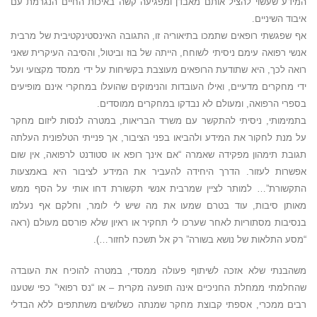
המידע שעשוי להציל אותם מאבדן ומפגיעה קשה באיכות החיים הנגרמת עם
איבוד השיניים.
אף שפגשתי רופאים שתמכו בתיאוריה זו, התגובה האינסטינקטיבית של מרבית
אנשי רפואה עימם ניסיתי לשוחח, הייתה של בוז וביטול, והסיבה העיקרית שאני
רואה לכך, היא שתודעת הרופאים מעוצבת בקשיחות על ידי ממסד מקצועי ועל
ידי מחקרים מדעיים, ואילו העובדות והנימוקים שהועלו במחקרי אינם מופיעים
בספרי הרפואה, ומעולם לא נבדקו במחקרים ממוסדים.
בתמימותי, ניסיתי להתקשר עם משרד הבריאות, במטרה לנסות ליזום מחקר
על מנת לחקור את המידע ולהביאו בפני הציבור, אך פנייתי הטלפונית העלתה
תגובת תימהון מפקידה שאמרה “אם אינך רופא או סטודנט לרפואה, אין שום
אפשרות לעזור. הדרך היחידה להעביר את המידע לציבור היא באמצעות
התקשורת”… למותר לציין שמרבית אנשי תקשורת דחו אותי על הסף ממש
מאותן סיבות, עוד בטרם שמעו את מה שיש לי לומר, וחלקם אף נעלמו
בנסיבות מסתוריות לאחר שערכו לי תחקיר או ראיון שלא פורסם מעולם (ראה
“מסע התלאות של נושא בשורה” רק אל תשכח לחזור…).
משהבנתי שלא אזכה לשיתוף פעולה ממסדי, במטרה להוכיח את העובדה
שהחלמתי ממחלת החניכיים אינה תופעה מקרית – או “נס רפואי” כפי שטענו
רבים ממכרי, אספתי קבוצת מחקר שמנתה כשלושים משתתפים ללא הבדלי