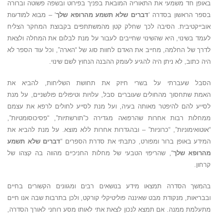
באופן חד משמעי את התאוריה המובאת בפניך בפירוט ובשפה פשוטה וברורה
בספר הראשון בסדרה ‘
דברים שלא תשמע מהרופא שלך
‘ – מבוא למודעות
אובייקטיבית. הסיבה לכך שחלק קטן מהמשתתפים בקבוצת המחקר הצליח
לעמד בשינוי, היא שהשינוי שחייבים לעבור על מנת לבלום את המחלה ולצאת
לדרך של החלמה, מחייב את האדם לחוות סוג של “הארה”, וכל עוד הספר לא
היה כתוב, לא ניתן היה להגיע לעומק ההבנה הנחוץ לשם שינוי.
הסבל שעברתי על בשרי חיזק את תחושת השליחות, להביא את
האמת שתחסוך מהחולים שעוברים סבל, עלויות וטיפולים פולשניים, על מנת
לסייע להם להיפטר מאותה בעיה, ועל מנת לסייע לחולים לרפא את עצמם
ממחלות רבות אחרות שהרפואה מגדירה כ”תורשתיות”, “פסיכוסומטיות”,
“אוטואימוניות”, “כרוניות” – ובהגדרות אחרות ללא מוצא. על מנת להביא את
המידע באופן ברור ומפורט, כתבתי את סדרת הספרים “
דברים שלא תשמע
מהרופא שלך
“, שהריפוי הטבעי של מחלות החניכיים מהווה בה קצהו של
קרחון.
בהמשך הסדרה תמצאו מידע בנושאים רבים ומגוונים הקשורים בחיים
ובבריאות, מנקודת מבט שאיננה פוליטיקלי קורקט, ולכן בתרבות שבה אנו חיים
מתעלמת ממנה. אם תמצא לנכון לצאת אתי לאותו מסע רוחני לאורך הסדרה,