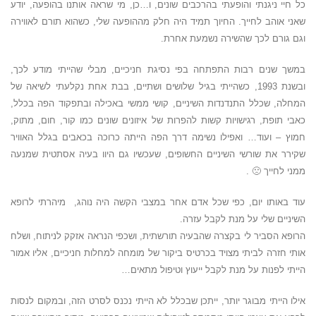
כל חיי ניגנתי והופעתי בהרכבים שונים, ו…כן, מי שראה אותנו בהופעה, יודע
שאני אוהב לחייך. החיוך תמיד היה חלק מההופעה שלי, כשהוא תורם לאווירה
וגם גורם לכך שהשירה נשמעת אחרת.
במשך שנים רבות התפתחה בפי נסיגת חניכיים, מבלי שהייתי מודע לכך,
ובשנת 1993, כשהייתי בגיל שלושים ושתיים, בבת אחת נקלעתי לשיאה של
המחלה, שכלל התנדנדות השיניים, קושי ממשי באכילה ובתפקוד הפה בכלל,
כאבי תופת, רגישויות קשות להפרות של איזונים שונים כמו קור, חום, מתוק,
חמוץ – ועוד… ואפילו נשימה דרך הפה הייתה כרוכה בכאבים בגלל האוויר
שקירר את שורשי השיניים החשופים, שעכשיו גם היוו בעיה אסתטית שמנעה
ממני לחייך 🙁 .
עוד באותו יום, כפי שכל אדם אחר במצבי הקשה היה נוהג, מיהרתי לרופא
השיניים שלי על מנת לקבל עזרה.
הרופא הסביר לי בקצרה שהבעיה תורשתית, ושכפי הנראה אזקק לניתוח, ושלח
אותי חזרה לביתי מצויד בכרטיס ביקור של מומחה למחלות חניכיים, אליו אמור
הייתי לפנות על מנת לקבל ייעוץ וטיפול מתאים…
אילו הייתי מבוגר יותר, ייתכן שבכלל לא הייתי נכנס לסרט הזה, ובמקום לנסות