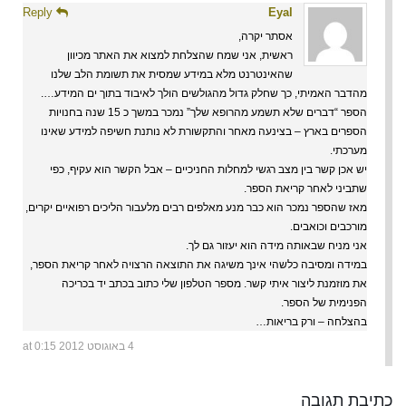
Reply
Eyal
אסתר יקרה,
ראשית, אני שמח שהצלחת למצוא את האתר מכיוון
שהאינטרנט מלא במידע שמסית את תשומת הלב שלנו
מהדבר האמיתי, כך שחלק גדול מהגולשים הולך לאיבוד בתוך ים המידע….
הספר “דברים שלא תשמע מהרופא שלך” נמכר במשך כ 15 שנה בחנויות
הספרים בארץ – בצינעה מאחר והתקשורת לא נותנת חשיפה למידע שאינו
מערכתי.
יש אכן קשר בין מצב רגשי למחלות החניכיים – אבל הקשר הוא עקיף, כפי
שתביני לאחר קריאת הספר.
מאז שהספר נמכר הוא כבר מנע מאלפים רבים מלעבור הליכים רפואיים יקרים,
מורכבים וכואבים.
אני מניח שבאותה מידה הוא יעזור גם לך.
במידה ומסיבה כלשהי אינך משיגה את התוצאה הרצויה לאחר קריאת הספר,
את מוזמנת ליצור איתי קשר. מספר הטלפון שלי כתוב בכתב יד בכריכה
הפנימית של הספר.
בהצלחה – ורק בריאות…
4 באוגוסט 2012 at 0:15
כתיבת תגובה