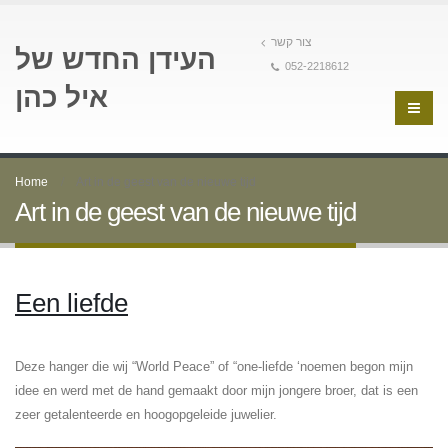
צור קשר
העידן החדש של
052-2218612
איל כהן
Home
Art in de geest van de nieuwe tijd
Art in de geest van de nieuwe tijd
Een liefde
Deze hanger die wij “World Peace” of “one-liefde ‘noemen begon mijn
idee en werd met de hand gemaakt door mijn jongere broer, dat is een
zeer getalenteerde en hoogopgeleide juwelier.