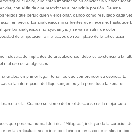
mortiguar el dolor, que están impidiendo su conciencia y hacer llegar 
nviar, con el fin de que reacciones al reducir la presión. De esta
os tejidos que perjudiquen y erosionar, dando como resultado cada ve
ación empeora, los analgésicos más fuertes que necesite, hasta que l
l que los analgésicos no ayudan ya, y se van a sufrir de dolor
ecesidad de amputación o ir a través de reemplazo de la articulación
e industria de implantes de articulaciones, debe su existencia a la falt
el mal uso de analgésicos.
 naturales, en primer lugar, tenemos que comprender su esencia. El
causa la interrupción del flujo sanguíneo y la pone toda la zona en
umbrarse a ella. Cuando se siente dolor, el descanso es la mejor cura
os que persona normal definiría “Milagros”, incluyendo la curación d
olor en las articulaciones e incluso el cáncer, en caso de cualquier tipo 