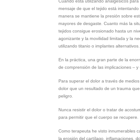
Cuando está utilizando analgésicos para a
mensaje de que el tejido está intentando e
manera se mantiene la presión sobre est
mayores de desgaste. Cuanto más la situ
tejidos consigue erosionado hasta un nive
agonizante y la movilidad limitada y la n
utilizando titanio o implantes alternativos.
En la práctica, una gran parte de la enorm
de comprensión de las implicaciones – y 
Para superar el dolor a través de medios
dolor que un resultado de un trauma que 
peligro.
Nunca resistir el dolor o tratar de acost
para permitir que el cuerpo se recupere.
Como terapeuta he visto innumerables cas
la erosión del cartílago, inflamaciones, d