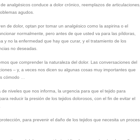
 de analgésicos conduce a dolor crónico, reemplazos de articulaciones
roblemas agudos.
n de dolor, optan por tomar un analgésico como la aspirina o el
funcionar normalmente, pero antes de que usted va para las píldoras,
ma y no la enfermedad que hay que curar, y el tratamiento de los
ncias no deseadas.
enemos que comprender la naturaleza del dolor. Las conversaciones del
iones – y, a veces nos dicen su algunas cosas muy importantes que
 es cómodo …
 de niveles que nos informa, la urgencia para que el tejido para
ra reducir la presión de los tejidos dolorosos, con el fin de evitar el
.
rotección, para prevenir el daño de los tejidos que necesita un proce