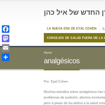
ן החדש של איל כהן
LA NUEVA ERA DE EYAL COHEN
L
Facebook
CONSEJOS DE SALUD FUERA DE LA 
Mastodon
Home
analgésicos
Email
analgésicos
Compartir
Por: Eyal Cohen
Muchos estudios sobre analgésicos han d
problemas de audición, abortos involunta
pero a pesar de los daños a la salud co