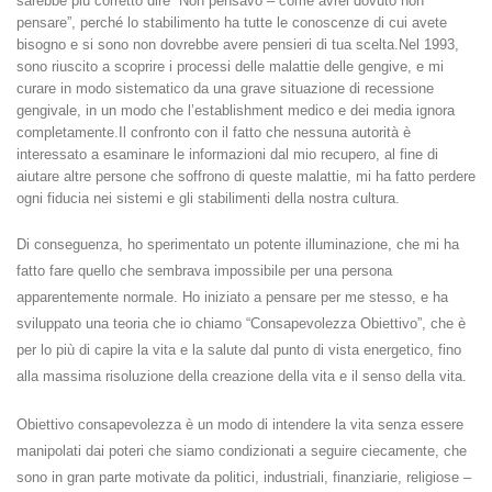
sarebbe più corretto dire “Non pensavo – come avrei dovuto non
pensare”, perché lo stabilimento ha tutte le conoscenze di cui avete
bisogno e si sono
non dovrebbe avere pensieri di tua scelta.
Nel 1993,
sono riuscito a scoprire i processi delle malattie delle gengive, e mi
curare in modo sistematico da una grave situazione di recessione
gengivale, in un modo che l’establishment medico e dei media ignora
completamente.
Il confronto con il fatto che nessuna autorità è
interessato a esaminare le informazioni dal mio recupero, al fine di
aiutare altre persone che soffrono di queste malattie, mi ha fatto perdere
ogni fiducia nei sistemi e gli stabilimenti della nostra cultura.
Di conseguenza, ho sperimentato un potente illuminazione, che mi ha
fatto fare quello che sembrava impossibile per una persona
apparentemente normale.
Ho iniziato a pensare per me stesso, e ha
sviluppato una teoria che io chiamo “Consapevolezza Obiettivo”, che è
per lo più di capire la vita e la salute dal punto di vista energetico, fino
alla massima risoluzione della creazione della vita e il senso della vita.
Obiettivo consapevolezza è un modo di intendere la vita senza essere
manipolati dai poteri che siamo condizionati a seguire ciecamente, che
sono in gran parte motivate da politici, industriali, finanziarie, religiose –