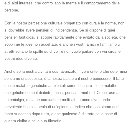
e di altri interessi che controllano la mente e il comportamento delle
persone.
Con la nostra percezione culturale progettato con cura e le norme, non
si dovrebbe avere pensieri di indipendenza.
Se si dispone di quei
pensieri fastidiosi, si scopre rapidamente che evitato dalla società, che
sopprime le idee non accettate, e anche i vostri amici e familiari più
stretti voltano le spalle su di voi, e non vuole parlare con voi circa le
vostre idee diverse.
Anche se la nostra civiltà è così avanzato, il vero criterio che determina
se siamo di successo, è la nostra salute e il nostro benessere.
Il fatto
che le malattie genetiche ambientali come il cancro – e le malattie
energetiche come il diabete, lupus, psoriasi, morbo di Crohn, asma,
fibromialgia, malattie cardiache e molti altri stanno diventando
prevalente fino alla scala di un’epidemia, indica che non siamo così
tanto successo
dopo tutto, e che qualcosa è distorto nella base di
questa civiltà e nella sua filosofia.