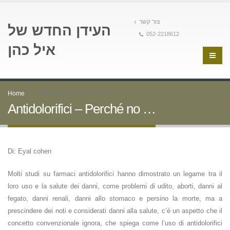
צור קשר
העידן החדש של
052-2218612
איל כהן
Home
Antidolorifici – Perché no …
Antidolorifici – Perché no …
Di: Eyal cohen
Molti studi su farmaci antidolorifici hanno dimostrato un legame tra il
loro uso e la salute dei danni, come problemi di udito, aborti, danni al
fegato, danni renali, danni allo stomaco e persino la morte, ma a
prescindere dei noti e considerati danni alla salute, c’è un aspetto che il
concetto convenzionale ignora, che spiega come l’uso di antidolorifici