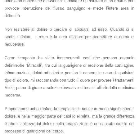
dobbiamo capire che è essenza. Il dolore è un risultato di un trauma che
provoca interruzione del flusso sanguigno e mette l’intera area in
difficoltà.
Non resistere al dolore o cercare di abituarsi ad esso. Quando ci si
sente il dolore, il resto è la cura migliore per permettere al corpo di
recuperare.
Come terapeuta ho visto innumerevoli casi che persona normale
definirebbe “Miracoli”, tra cui la guarigione di erosione della cartilagine,
infiammazioni, dolori articolari e persino il cancro, in caso di qualsiasi
tipo di dolore, mi raccomando con tutto il cuore per provare i trattamenti
Reiki, prima di girare a soluzioni invasive e tossici offerti dalla medicina
moderna.
Proprio come antidolorifici, la terapia Reiki riduce in modo significativo il
dolore, e nella maggior parte dei casi lo elimina, ma la grande differenza
è che il sollievo dal dolore nella terapia Reiki è un risultato diretto del
processo di guarigione del corpo.