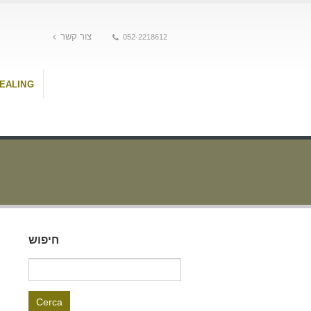
צור קשר
052-2218612
HEALING
חיפוש
Ricerca
per: