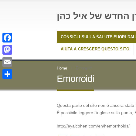
ן החדש של איל כהן
CONSIGLI SULLA SALUTE FUORI DA
Facebook
AIUTA A CRESCERE QUESTO SITO
Mastodon
Home
Emorroidi
Email
Emorroidi
Condividi
Questa parte del sito non è ancora stato tr
È possibile leggere l’inglese sulla punta; 
http://eyalcohen.com/en/hemorrhoids/