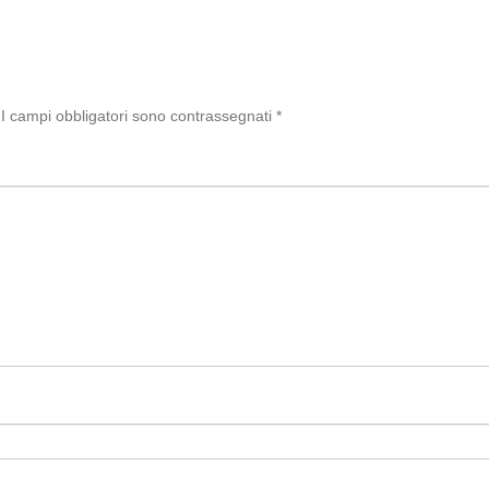
di
I campi obbligatori sono contrassegnati
*