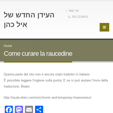
צור קשר
העידן החדש של
052-2218612
איל כהן
Home
Come curare la raucedine
Come curare la raucedine
Questa parte del sito non è ancora stato tradotto in italiano.
È possibile leggere l’inglese sulla punta; E se si può aiutare l’invio della
traduzione, Beato
http://eyalcohen.com/en/chronic-and-temporary-hoarseness/
Facebook
Mastodon
Email
Condividi