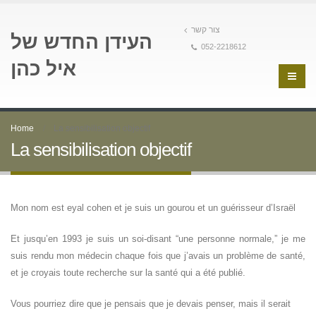
צור קשר
העידן החדש של
052-2218612
איל כהן
Home
La sensibilisation objectif
La sensibilisation objectif
Mon nom est eyal cohen et je suis un gourou et un guérisseur d’Israël
Et jusqu’en 1993 je suis un soi-disant “une personne normale,” je me
suis rendu mon médecin chaque fois que j’avais un problème de santé,
et je croyais toute recherche sur la santé qui a été publié.
Vous pourriez dire que je pensais que je devais penser, mais il serait