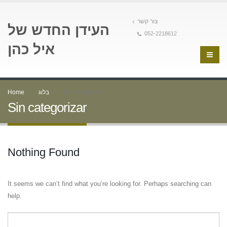
צור קשר
העידן החדש של
052-2218612
איל כהן
Home
בלוג
Sin categorizar
Sin categorizar
Nothing Found
It seems we can’t find what you’re looking for. Perhaps searching can
help.
Buscar: