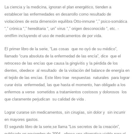
La ciencia y la medicina, ignoran el plan energético, tienden a
establecer las enfermedades en desarrollo como resultado de
violaciónes de esta dimensión equilibra Otto-inmune “,” psico-somática
“,” crónica “,” hereditaria “, un” virus “,” origen desconocido “, etc. -
omtflim incluyendo el uso de medicamentos de por vida.
El primer libro de la serie, “Las cosas que no oyó de su médico”,
llamado “cura absoluta de la enfermedad de las encía”, dice que el
retroceso de las encías que causa la gingivitis y la pérdida de los
dientes, obedece al resultado de la violación del balance de energía en
el tejido de las encías. Este libro trae respuestas naturales para lograr
curar ésta enfermedad, las que hasta el momento, han obligado a los
enfermos a verse sometidos a tratamientos costosos y dolorosos los
que claramente perjudican su calidad de vida .
Lograr curarse sin medicamentos, sin cirugías, sin dolor y sin incurrir
en mayores gastos.
El segundo libro de la serie,se llama “Los secretos de la creación”,
publicado en noviembre de 2004 ofrece una alternativa viable para el