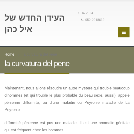
צור קשר
העידן החדש של
052-2218612
איל כהן
Home
la curvatura del pene
la curvatura del pene
Maintenant, nous allons résoudre un autre mystère qui trouble beaucoup
d’hommes (et qui trouble le plus probable du beau sexe, aussi), appelé
pénienne difformité, ou d’une maladie ou Peyronie maladie de La
Peyronie.
difformité pénienne est pas une maladie. Il est une anomalie génitale
qui est fréquent chez les hommes.