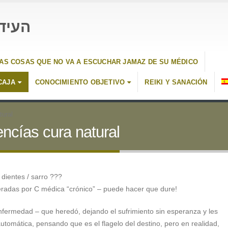
העיד
AS COSAS QUE NO VA A ESCUCHAR JAMAZ DE SU MÉDICO
CAJA
CONOCIMIENTO OBJETIVO
REIKI Y SANACIÓN
tural
ncías cura natural
s dientes / sarro ???
adas por C médica “crónico” – puede hacer que dure!
enfermedad – que heredó, dejando el sufrimiento sin esperanza y les
tomática, pensando que es el flagelo del destino, pero en realidad,