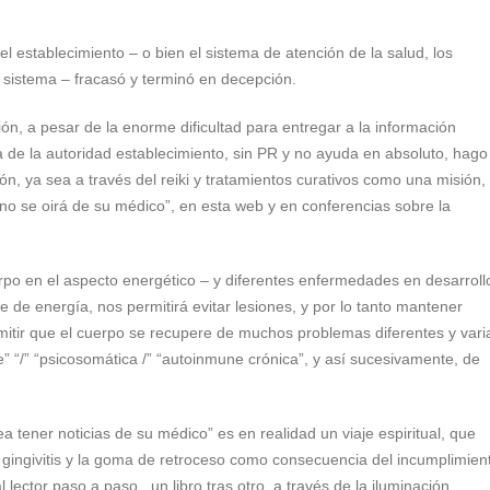
el establecimiento – o bien el sistema de atención de la salud, los
 sistema – fracasó y terminó en decepción.
n, a pesar de la enorme dificultad para entregar a la información
 de la autoridad establecimiento, sin PR y no ayuda en absoluto, hago
ión, ya sea a través del reiki y tratamientos curativos como una misión,
 no se oirá de su médico”, en esta web y en conferencias sobre la
rpo en el aspecto energético – y diferentes enfermedades en desarroll
 de energía, nos permitirá evitar lesiones, y por lo tanto mantener
mitir que el cuerpo se recupere de muchos problemas diferentes y vari
” “/” “psicosomática /” “autoinmune crónica”, y así sucesivamente, de
a tener noticias de su médico” es en realidad un viaje espiritual, que
 gingivitis y la goma de retroceso como consecuencia del incumplimien
 lector paso a paso , un libro tras otro, a través de la iluminación