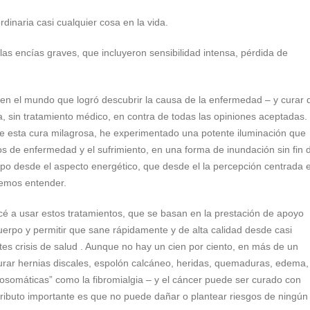
dinaria casi cualquier cosa en la vida.
las encías graves, que incluyeron sensibilidad intensa, pérdida de
 en el mundo que logró descubrir la causa de la enfermedad – y curar 
, sin tratamiento médico, en contra de todas las opiniones aceptadas.
de esta cura milagrosa, he experimentado una potente iluminación que
s de enfermedad y el sufrimiento, en una forma de inundación sin fin 
po desde el aspecto energético, que desde el la percepción centrada 
emos entender.
cé a usar estos tratamientos, que se basan en la prestación de apoyo
cuerpo y permitir que sane rápidamente y de alta calidad desde casi
tes crisis de salud . Aunque no hay un cien por ciento, en más de un
curar hernias discales, espolón calcáneo, heridas, quemaduras, edema,
osomáticas” como la fibromialgia – y el cáncer puede ser curado con
atributo importante es que no puede dañar o plantear riesgos de ningún