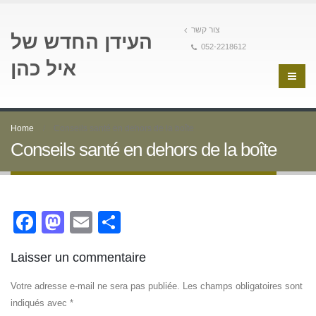
צור קשר
העידן החדש של
052-2218612
איל כהן
Home
Conseils santé en dehors de la boîte
Conseils santé en dehors de la boîte
Facebook
Mastodon
Email
Partager
Laisser un commentaire
Votre adresse e-mail ne sera pas publiée.
Les champs obligatoires sont
indiqués avec
*