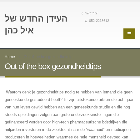
צור קשר
העידן החדש של
052-2218612
איל כהן
Home
Out of the box gezondheidtips
Out of the box gezondheidtips
Waarom denk je gezondheidtips nodig te hebben van iemand die geen
geneeskunde gestudeerd heeft? Er zijn uitstekende artsen die acht jaar
van hun leven gewijd hebben aan een geneeskunde studie en die nog
steeds opleidingen volgen aan grote onderzoeksinstellingen die
gefinanceerd worden door high-tech pharmaceutische bdedrijven die
miljarden investeren in de zoektocht naar de “waarheid” en medicijnen
produceren in hoeveelheden waarmee de hele mensheid gevoed kan