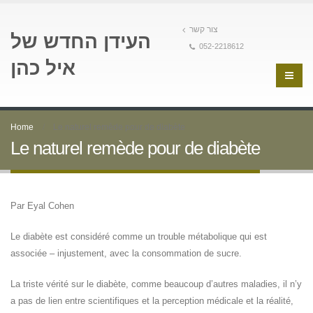
צור קשר
העידן החדש של
052-2218612
איל כהן
Home
Le naturel remède pour de diabète
Le naturel remède pour de diabète
Par Eyal Cohen
Le diabète est considéré comme un trouble métabolique qui est
associée – injustement, avec la consommation de sucre.
La triste vérité sur le diabète, comme beaucoup d’autres maladies, il n’y
a pas de lien entre scientifiques et la perception médicale et la réalité,