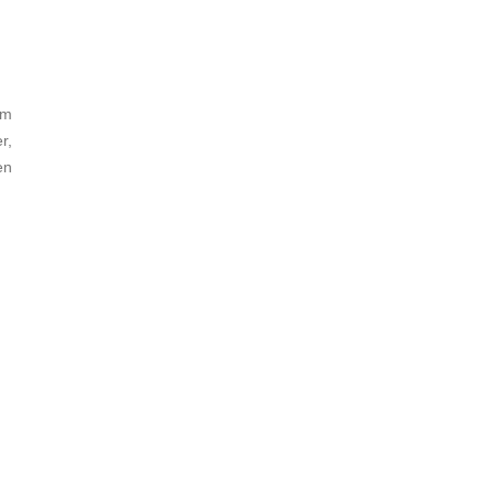
im
r,
en