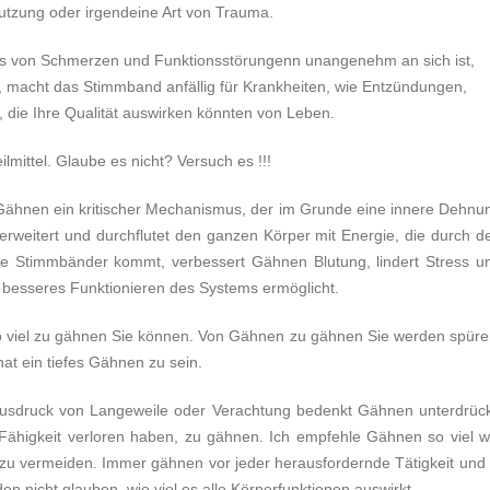
nutzung oder irgendeine Art von Trauma.
hls von Schmerzen und Funktionsstörungenn unangenehm an sich ist,
rd, macht das Stimmband anfällig für Krankheiten, wie Entzündungen,
die Ihre Qualität auswirken könnten von Leben.
lmittel. Glaube es nicht? Versuch es !!!
 Gähnen ein kritischer Mechanismus, der im Grunde eine innere Dehnu
e erweitert und durchflutet den ganzen Körper mit Energie, die durch d
ie Stimmbänder kommt, verbessert Gähnen Blutung, lindert Stress u
n besseres Funktionieren des Systems ermöglicht.
o viel zu gähnen Sie können. Von Gähnen zu gähnen Sie werden spüre
hat ein tiefes Gähnen zu sein.
n Ausdruck von Langeweile oder Verachtung bedenkt Gähnen unterdrück
Fähigkeit verloren haben, zu gähnen. Ich empfehle Gähnen so viel w
zu vermeiden. Immer gähnen vor jeder herausfordernde Tätigkeit und 
en nicht glauben, wie viel es alle Körperfunktionen auswirkt.