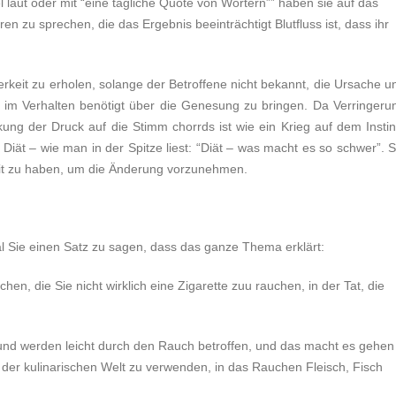
 laut oder mit “eine tägliche Quote von Wörtern”” haben sie auf das
en zu sprechen, die das Ergebnis beeinträchtigt Blutfluss ist, dass ihr
serkeit zu erholen, solange der Betroffene nicht bekannt, die Ursache u
 im Verhalten benötigt über die Genesung zu bringen. Da Verringeru
ung der Druck auf die Stimm chorrds ist wie ein Krieg auf dem Instin
iät – wie man in der Spitze liest: “Diät – was macht es so schwer”. S
it zu haben, um die Änderung vorzunehmen.
l Sie einen Satz zu sagen, dass das ganze Thema erklärt:
en, die Sie nicht wirklich eine Zigarette zuu rauchen, in der Tat, die
und werden leicht durch den Rauch betroffen, und das macht es gehen
 der kulinarischen Welt zu verwenden, in das Rauchen Fleisch, Fisch