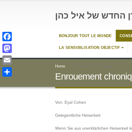
ן החדש של איל כהן
BONJOUR TOUT LE MONDE
CONSE
Facebook
LA SENSIBILISATION OBJECTIF
Mastodon
Home
Enrouement chronique
Email
Enrouement chroni
Partager
Von: Eyal Cohen
Gelegentliche Heiserkeit
Wenn Sie aus unerklärlichen Heiserkeit l