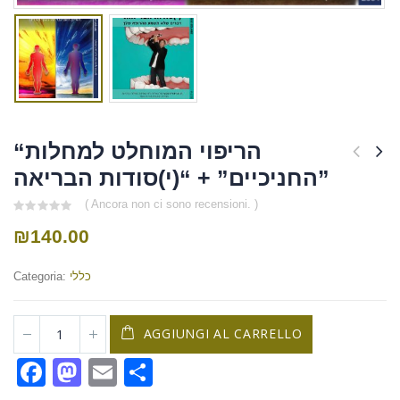
“הריפוי המוחלט למחלות
החניכיים” + “(י)סודות הבריאה”
( Ancora non ci sono recensioni. )
0
₪
140.00
out
of
5
כללי
Categoria:
AGGIUNGI AL CARRELLO
Facebook
Mastodon
Email
Condividi