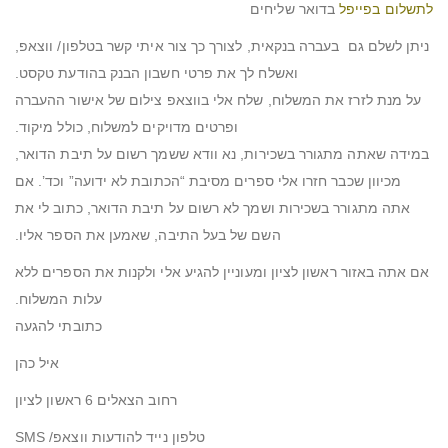
לתשלום בפייפל
בדואר שליחים
ניתן לשלם גם בעברה בנקאית, לצורך כך צור איתי קשר בטלפון/ ווצאפ,
ואשלח לך את פרטי חשבון הבנק בהודעת טקסט.
על מנת לזרז את המשלוח, שלח אלי בווצאפ צילום של אישור ההעברה
ופרטים מדויקים למשלוח, כולל מיקוד.
במידה שאתה מתגורר בשכירות, נא וודא ששמך רשום על תיבת הדואר,
מכיוון שכבר חזרו אלי ספרים מסיבת “הכתובת לא ידועה” וכד’. אם
אתה מתגורר בשכירות ושמך לא רשום על תיבת הדואר, כתוב לי את
השם של בעל התיבה, שאמען את הספר אליו.
אם אתה באזור ראשון לציון ומעוניין להגיע אלי ולקנות את הספרים ללא
עלות המשלוח.
כתובתי להגעה
איל כהן
רחוב הצאלים 6 ראשון לציון
טלפון נייד להודעות ווצאפ/ SMS