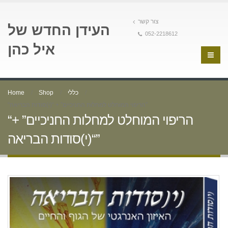
צור קשר
העידן החדש של
052-2218612
איל כהן
כללי
Shop
Home
“הריפוי המוחלט למחלות החניכיים” + “(י)סודות הבריאה”
“הריפוי המוחלט למחלות החניכיים” +
“(י)סודות הבריאה”