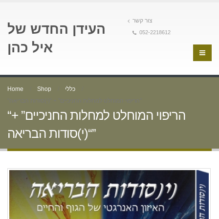
צור קשר
העידן החדש של
052-2218612
איל כהן
כללי
Shop
Home
“הריפוי המוחלט למחלות החניכיים” + “(י)סודות הבריאה”
“הריפוי המוחלט למחלות החניכיים” +
“(י)סודות הבריאה”