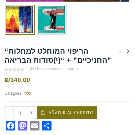
“הריפוי המוחלט למחלות
החניכיים” + “(י)סודות הבריאה”
( No hay valoraciones aún. )
0
₪
140.00
out
of
5
כללי
Categoría:
AÑADIR AL CARRITO
Facebook
Mastodon
Email
Compartir