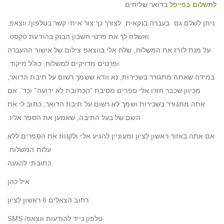
לתשלום בפייפל
בדואר שליחים
ניתן לשלם גם בעברה בנקאית, לצורך כך צור איתי קשר בטלפון/ ווצאפ,
ואשלח לך את פרטי חשבון הבנק בהודעת טקסט.
על מנת לזרז את המשלוח, שלח אלי בווצאפ צילום של אישור ההעברה
ופרטים מדויקים למשלוח, כולל מיקוד.
במידה שאתה מתגורר בשכירות, נא וודא ששמך רשום על תיבת הדואר,
מכיוון שכבר חזרו אלי ספרים מסיבת “הכתובת לא ידועה” וכד’. אם
אתה מתגורר בשכירות ושמך לא רשום על תיבת הדואר, כתוב לי את
השם של בעל התיבה, שאמען את הספר אליו.
אם אתה באזור ראשון לציון ומעוניין להגיע אלי ולקנות את הספרים ללא
עלות המשלוח.
כתובתי להגעה
איל כהן
רחוב הצאלים 6 ראשון לציון
טלפון נייד להודעות ווצאפ/ SMS