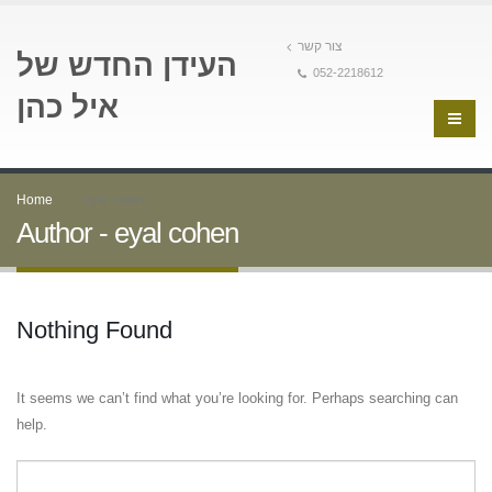
צור קשר
העידן החדש של
052-2218612
איל כהן
Home
eyal cohen
Author - eyal cohen
Nothing Found
It seems we can’t find what you’re looking for. Perhaps searching can
help.
Zoeken naar: