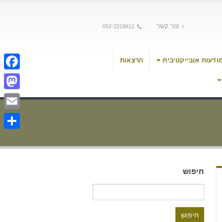
צור קשר
052-2218612
ודעות אובייקטיבית
הרצאות
cebook
stodon
Email
Share
חיפוש
חיפוש: