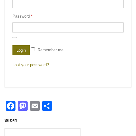
Password
*
Remember me
Login
Lost your password?
Facebook
Mastodon
Email
Share
חיפוש
Search