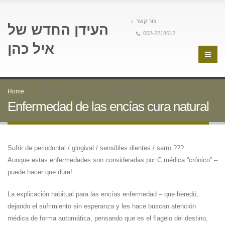
צור קשר
העידן החדש של
052-2218612
איל כהן
Home
Enfermedad de las encías cura natural
Enfermedad de las encías cura natural
Sufrir de periodontal / gingival / sensibles dientes / sarro ???
Aunque estas enfermedades son consideradas por C médica “crónico” –
puede hacer que dure!
La explicación habitual para las encías enfermedad – que heredó,
dejando el sufrimiento sin esperanza y les hace buscan atención
médica de forma automática, pensando que es el flagelo del destino,