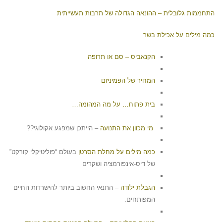
התחממות גלובלית – ההונאה הגדולה של תרבות תעשייתית
כמה מילים על אכילת בשר
הקנאביס – סם או תרופה
המחיר של הפמיניזם
בית פתוח… על מה המהומה…
מי מכוון את התנועה
– הייתכן שמפגע אקולוגי??
כמה מילים על מחלת הסרטן
בעולם “פוליטיקלי קורקט”
של דיס-אינפורמציה ושקרים
הגבלת ילודה
– התנאי החשוב ביותר להישרדות החיים
המפותחים.