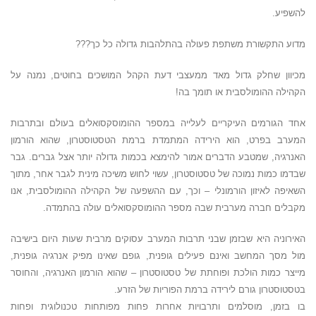
להשפיע.
מדוע התקשורת משתפת פעולה בהתלהבות גדולה כל כך???
מכיוון שחלק גדול מאד ממעצבי דעת הקהל המושכים בחוטים, נמנה על
הקהילה ההומולסבית או תומך בה!
אחד הגורמים העיקריים לעלייה במספר ההומוסקסואלים בעולם ובתרבות
המערב בפרט, הוא הירידה המתמדת ברמת הטסטוסטרון, שהוא הורמון
האנרגיה, שמטבע הדברים אמור להימצא בכמות גדולה יותר אצל גברים.
גבר
שבדמו כמות נמוכה של טסטוסטרון, עשוי לחוש משיכה מינית לגבר אחר, מתוך
השאיפה לאיזון הורמונלי – וכך, עם ההשפעה של הקהילה ההומולסבית, אנו
מקבלים חברה מערבית שבה מספר ההומוסקסואלים עולה בהתמדה.
האירוניה היא שבזמן שבני תרבות המערב עסוקים מרבית שעות היום בישיבה
מול מסך המחשב ואינם פעילים גופנית, גופם שאינו מפיק אנרגיה גופנית,
מייצר כמות הולכת ופוחתת של טסטוסטרון – שהוא הורמון האנרגיה, והחוסר
בטסטוסטרון גורם לירידה ברמת הפוריות של הזרע.
בו בזמן, מוסלמים ותרבויות אחרות פחות מפותחות טכנולוגית ופחות