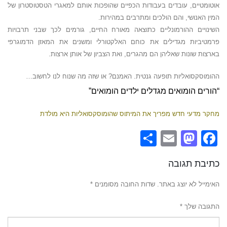
אוטומטיים, עובדים בעבודות הכפיים שהופכות אותם למאגרי הטסטוסטרון של
המין האנושי, והם הולכים ומתרבים במהירות.
השינויים ההורמונליים כתוצאה מאורח החיים, גורמים לכך שבני תרבויות
פרמטיביות מגדילים את כוחם האלקטורלי ומשנים את המאזן הדמוגרפי
בארצות שונות שאליהן הם מהגרים, ואת הצביון של אותן ארצות.
ההומוסקסואליות תופעה גנטית. האמנם? או שזה מה שנוח לנו לחשוב…
“הורים הומואים מגדלים ילדים הומואים”
מחקר מדעי חדש מפריך את המיתוס שהומוסקסואליות היא מולדת
Share
Mastodon
Email
Facebook
כתיבת תגובה
האימייל לא יוצג באתר.
שדות החובה מסומנים
*
התגובה שלך
*