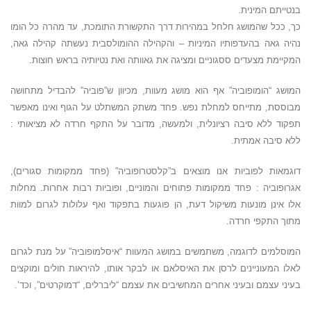
בנטייתם המינית.
כך, ככל שהמושג חלחל במהירות דרך התקשורת התומכת, עד מהרה כל הומו
נהיה גאה בהעדפותיו המיניות – והקהילה ההומולסבית נעשתה קהילה גאה,
המקיימת מצעדים ססגוניים ומציגה את גאוותה ואת נטיותיה בראש חוצות.
המושג “הומופוביה” אף הוא מושג מעוות, מכיוון ש”פוביה”
להבדיל מתחושה
מבוססת,
מתייחס למחלת נפש. פחד משתק המשתלט על הגוף ואינו מאפשר
תפקוד ללא סיבה רציונלית, ולמעשה, מדובר על התקף חרדה לא מציאותי :
ללא סיבה אמתית.
דוגמאות לפוביות אנו מוצאים ב”קלסטרופוביה” (פחד ממקומות סגורים),
אגרופוביה : פחד ממקומות פתוחים והמוניים, ופוביות רבות אחרות. מחלות
אלו אינן מונעות משיקול דעת, הן פוגעות בתפקוד ואף עלולות לגרום למוות
מתוך התקפי חרדה.
המוסלמים לדוגמה, משתמשים במושג המעוות “איסלמופוביה” על מנת לגרום
לאלו המעוניינים לרסן את האיסלאם או לבקר אותו, להיראות חולים ומוקצים
בעיני עצמם ובעיני אחרים המחשיבים את עצמם “ליברלים, “דמוקרטים”, וכד’.