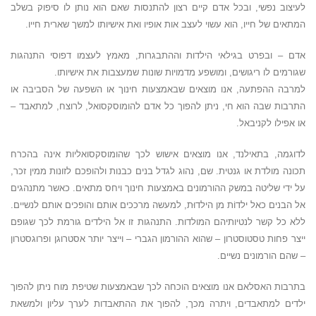
לעיצוב נפשי, ו
בכל אדם קיים רצון להתנסות שאם הוא נותן לו סיפוק בשלב
המתאים של חייו, הוא עשוי לעצב אות אופיו ואת אישיותו למשך שארית חייו.
אדם – ובפרט בגילאי הילדות וההתבגרות, מאמץ לעצמו דפוסי התנהגות
שגורמים לו ריגושים, ומושפע מדמויות שונות שמעצבות את אישיותו.
למרבה ההפתעה, אנו מוצאים שבאמצעות חינוך או השפעה של הסביבה או
התרבות שבה הוא חי, ניתן להפוך כל אדם להומוסקסואל, לרוצח, למתאבד –
או אפילו לקניבאל.
לדוגמה, בתאילנד, אנו מוצאים אישוש לכך שהומוסקסואליות אינה בהכרח
תכונה מולדת או גנטית. שם, נהוג לגדל בנים כבנות ולהופכם לזונות ממין זכר,
על ידי שליטה במשק ההורמונים באמצעות חינוך ויחס מתאים. כאשר מתנהגים
אל הבנים כאל ילדוֹת מן הילדוּת, למעשה מרככים אותם והופכים אותם לנשיים.
ללא כל קשר לנטיותיהם המולדות. התנהגות זו אל הילדים גורמת לכך שגופם
ייצר פחות טסטוסטרון – שהוא ההורמון הגברי – וייצר יותר אסטרוגן ופרוגסטרון
– שהם הורמונים נשיים.
בתרבות האסלאם אנו מוצאים הוכחה לכך שבאמצעות שטיפת מוח ניתן להפוך
ילדים למתאבדים, ויתרה מכך, להפוך את ההתאבדות לערך עליון ולמשאת