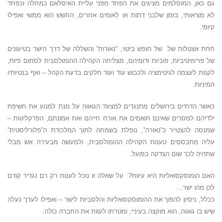
גם כאן, המוסלמים מציגים את הפחד מפני עליית האיסלאם כמחלה וכפחד
לא מציאותי, בזמן שלבני דתות או לאומים אחרים, החשש הוא ממשי ואפילו
קיומי.
תחת אצטלות של של חופש ביטוי, “נאורות” והשללה של דרך הישר בטיעונים
של פרימיטיביות, פוביות ודומיהם, מצליחה הקהילה ההומולסבית לסתום פיות,
לקנות לעצמה לגיטימציה ולכבוש עוד ועוד חלקים בדעת הקהל – ואף בנטיותיו
המיניות.
כאשר הדתיים בירושלים מתנגדים למצעד הגאווה על מנת למנוע את חשיפת
ילדיהם למסרים שאינם תואמים את אורח חייהם ואת אמונתם, הפרקליטות –
שמנסה להצטייר כ”נאורה”, נופלת בשמחה לתוך המלכודת ה”פלורליסטית”
עליה מתבססים טענות הקהילה ההומולסבית, ולמעשה מבעירה אש מבלי
שתהיה לכך שום הצדקה בפועל.
האם הומוסקסואליות היא עיוות? על שאלה זו נוכל לענות רק רם נגדיר קודם
לכן מהו ישר…
ככלל, ניסיון להפוך את ההומוסקסואליות והלסביות לישר – ואפילו לערך נעלה
שיש בו גאווה, הוא מוקצה בעיניי, ומטרתו לעוות את החברה כולה.