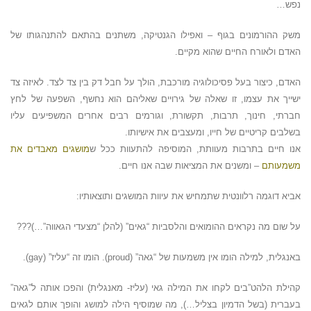
נפש…
משק ההורמונים בגוף – ואפילו הגנטיקה, משתנים בהתאם להתנהגותו של
האדם ולאורח החיים שהוא מקיים.
האדם, כיצור בעל פסיכולוגיה מורכבת, הולך על חבל דק בין צד לצד. לאיזה צד
ישייך את עצמו, זו שאלה של גירויים שאליהם הוא נחשף, השפעה של לחץ
חברתי, חינוך, תרבות, תקשורת, וגורמים רבים אחרים
המשפיעים עליו
בשלבים קריטיים של חייו, ו
מעצבים את אישיותו.
אנו חיים בתרבות מעוותת, המוסיפה להתעוות ככל ש
מושגים מאבדים את
משמעותם
– ומשנים את המציאות שבה אנו חיים.
אביא דוגמה רלוונטית שתמחיש את עיוות המושגים ותוצאותיו:
על שום מה נקראים ההומואים והלסביות “גאים” (להלן “מצעדי הגאווה”…)???
באנגלית, למילה הומו אין משמעות של “גאה” (proud).
הומו זה “עליז” (gay).
קהילת הלהט”בים לקחו את המילה גאי (עליז- מאנגלית) והפכו אותה ל”גאה”
בעברית (בשל הדמיון בצליל…), מה שמוסיף הילה למושג והופך אותם לגאים