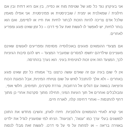
אני בעיקרון נגד כל סוג של שטיפת מוח או כפייה, בין אם היא דתית ובין אם
חילונית / שמאלנית או ימנית / שוביניסטית או פמיניסטית. אני אפילו מאמין
שלכל אדם צריכה להיות הזכות לבחור לחיות את חייו או לסיימם, ואם הוא
בוחר לחיות, יש לאפשר לו לעשות זאת על פי דרכו – כל זמן שאינו פוגע ומפריע
לאחרים.
אם מצעדי ההומואים פוגעים באוכלוסייה מסוימת ומפריעים לאנשים שאינם
מעוניינים שילדיהם יחשפו למסרים שמעביר המצעד – ויש להם סיבות הגיוניות
לכך, המצעד הזה אינו זכות לגיטימית בעיני. הוא נערך בהתרסה.
אין לי שום בעיה עם זה שאדם עושה כרצונו בד’ אמותיו כל זמן שאינו פוגע
באחרים – ולא אלך להתנכל לאיש על שום נטיותיו המיניות, אבל הפגנת הכוח
והיציאה בגאווה עם דגלים אל הרחובות, גוררת סקרנים, תמימים, חלשי אופי,
ומבולבלים ואחרים אל תוך העיוות המיני, תחילה מתוך סקרנות אחרי כן מתוך
דחף להתנסות – ואחרי דחיפה קלה, לאורח חיים.
אני קורא לאחיי ההומואים והלסביות. חיזרו לארון, והשיבו מחדש את התוכן
למושגים בעלי ערך כמו “ענווה”, ו”צניעות”. הניחו למי שמעוניין לגדל את ילדינו
באווירה בריאה – או לפחות על פי על פי דרכו, לעשות זאת מבלי לנסות