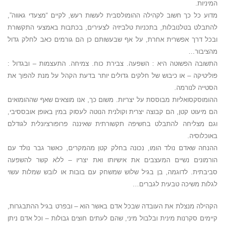
המיניות.
מדוע כל כך חשוב לקהילה ההומולסבית לעשות רעש, לקיים “מצעדי גאווה”,
להתבלט בטלנובלות, בתכניות טלביזיה לצעירים, בכתבות באמצעי התקשורת
ובכל דרך אפשרית אחרת, על אף שבעשותם כן הם גורמים כאב לחלק גדול
מהציבור…
התשובה הפשוטה היא : השפעה. צבירת כוח. צמיחה. התעצמות – ובגדול :
פוליטיקה – או כיבוש של חלקים גדולים יותר בדעת הקהל על מנת להפוך את
הסטייה לנורמה.
ההומוסקסואליות מבוססת על יצריות. משום כך, אנו מוצאים שאף שההומואים
הם מיעוט קטן, הם קבוצה יצרית וקולנית הנוטה לעסוק במין באופן אובססיבי,
וגם מצליחה להתבלט בחשיפה תקשורתית שאיננה פרופורציונלית לגודלם
באוכלוסיה.
ההנחה שאדם נולד הומו, נכונה בחלק קטן מהמקרים, כאשר גבר נולד עם
הורמונים נשיים המעצבים את אישיותו ואת יצריו – ללא קשר להשפעה
סביבתית. לדוגמה, בן בגיל שלוש שמשחק עם בובות או לובש שמלות עשוי
לגלות משיכה טבעית לגברים…
הקהילה מנצלת את העובדה שבכל אדם באשר הוא – ובפרט בגיל ההתבגרות,
קיימים סקרנות מינית ו
בלבול מיני,
שהם לעתים חוצים גבולות – וכל אדם ניתן