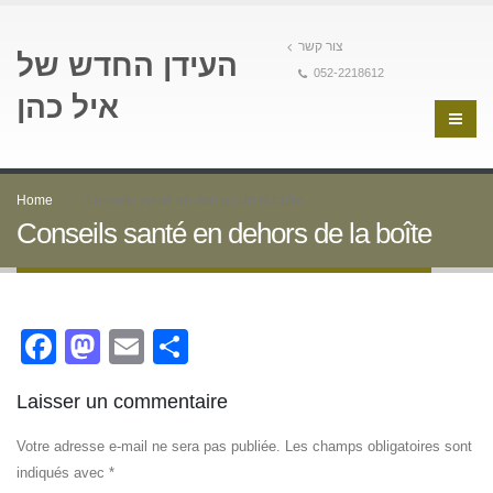
צור קשר
העידן החדש של
052-2218612
איל כהן
Home
Conseils santé en dehors de la boîte
Conseils santé en dehors de la boîte
Facebook
Mastodon
Email
Partager
Laisser un commentaire
Votre adresse e-mail ne sera pas publiée.
Les champs obligatoires sont
indiqués avec
*