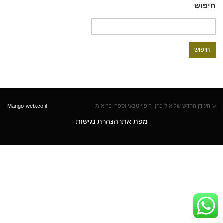
חיפוש
חיפוש:
© העידן החדש של איל כהן, ריפוי טבעי וספרי בריאות
Mango-web.co.il
מפת אתר
הצהרת נגישות