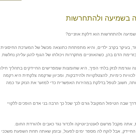
עה בשמיעה ולהתחרשות
שמיעה ולהתחרשות הוא דלקת אוזניים?
אד, בעיקר בקרב ילדים, והיא מתפתחת כתוצאה מכשל של המערכת החיסונית
בזרימת הדם בהן, כשהאוזניים מתקררות ויכולתו של הגוף להגן עליהן נחלשת.
וגורמת לנזק בלתי הפיך, היא שחומצות שמפרישים החיידקים בתהליך חילו
כוויות כימיות, להצטלקויות ולהידבקות, ומכיוון שרקמה צלקתית היא רקמה
ותה, חשוב לטפל בדלקת במהירות האפשרית כדי למזער את הנזק עד כמה
דרך שבה הטיפול המקובל גורם לכך שכל כך הרבה בני אדם הופכים ללקויי
 אתה מקבל מרשם לאנטיביוטיקה ולכדור נגד כאבים ולהורדת החום.
 החיידק, אבל לוקח לה מספר ימים לפעול, ובזמן שאתה תחת השפעת משככי