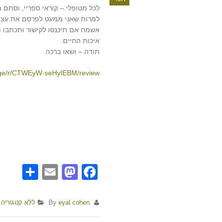
לכל מטופלי – קוראי ספריי, וסתם 
למרות שאני ממעט לפרסם את עצמי, 
אשמח אם תיכנסו לקישור ותכתבו מ
איכות החיים.
תודה – ושאו ברכה
page/r/CTWEyW-seHyIEBM/review
are
Mastodon
Email
Facebook
By
eyal cohen
ללא קטגוריה