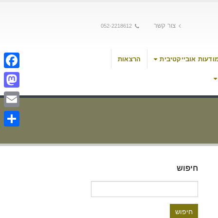
צור קשר
052-2218612
ודעות אובייקטיבית
הרצאות
cebook
stodon
Email
Share
חיפוש
חיפוש: