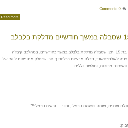
0 Comments
Read more...
איריס הגיעה אליי מאילת עם כלבה בת 15 וחצי שסבלה מדלקת בלבלב במשך כחודשיים, במהלכם קיבלה
 הפניה לאולטרסאונד, סבלה מבעיות בכליות (ייתכן שכחלק מתופעות לוואי של
והשתנה מרובות, וחולשה כללית.
לת וערנית, שותה ונושמת נורמלי, והכי — נראית נורמלי!!”
בוק: