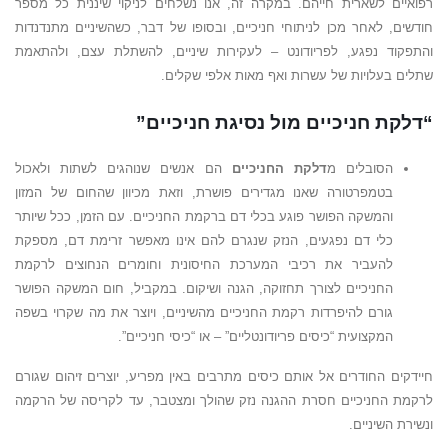
רפואיים לשארית חייהם. במקרה זה, אנו נשלחים לניקוי שיננית כל מספר
חודשים, לאחר מכן לניתוחי חניכיים, ובסופו של דבר, כשהשיניים מתנדנדות
והתפקוד נפגע, לפריודונט – לעקירות שיניים, להשתלת עצם, ולהתאמת
שתלים בעלויות של עשרות ואף מאות אלפי שקלים.
“דלקת חניכיים מול נסיגת חניכיים”
הסובלים מ
דלקת החניכיים
הם אנשים שנוהגים לשתות ולאכול
בטמפרטורה שאנו מגדירים פושרת, וזאת מכיוון שהחום של המזון
והמשקה הפושר פוגע בכלי דם ברקמת החניכיים. עם הזמן, ככל שיותר
כלי דם נפגעים, הנזק שנגרם להם אינו מאפשר זרימת דם, מספקת
להעביר את רכיבי המערכת החיסונית וחומרים הנחוצים לרקמת
החניכיים לצורך תחזוקה, הגנה ושיקום. במקביל, חום המשקה הפושר
גורם להיפרדות רקמת החניכיים מהשיניים, ויוצר את מה שקרוי בשפה
המקצועית “כיסים פריודונטליים” – או “כיסי חניכיים”.
חיידקים החודרים אל אותם כיסים מתרבים באין מפריע, יוצרים זיהום שגורם
לרקמת החניכיים חסרת ההגנה נזק שהולך ומצטבר, עד לקריסה של הרקמה
ונשירת השיניים.