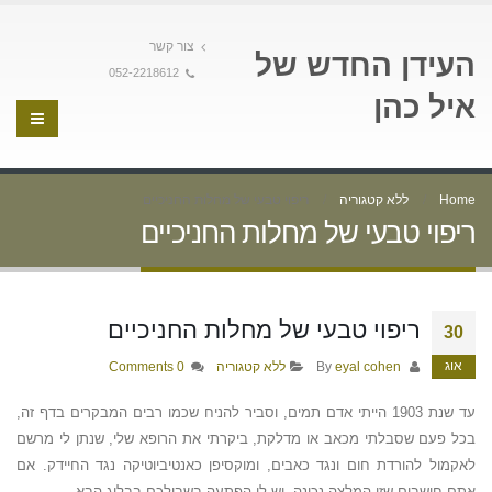
צור קשר
העידן החדש של
052-2218612
איל כהן
Home
ללא קטגוריה
ריפוי טבעי של מחלות החניכיים
ריפוי טבעי של מחלות החניכיים
ריפוי טבעי של מחלות החניכיים
30
אוג
By
eyal cohen
ללא קטגוריה
0 Comments
עד שנת 1903 הייתי אדם תמים, וסביר להניח שכמו רבים המבקרים בדף זה,
בכל פעם שסבלתי מכאב או מדלקת, ביקרתי את הרופא שלי, שנתן לי מרשם
לאקמול להורדת חום ונגד כאבים, ומוקסיפן כאנטיביוטיקה נגד החיידק. אם
אתם חושבים שזו המלצה נכונה, יש לי הפתעה בשבילכם בבלוג הבא…