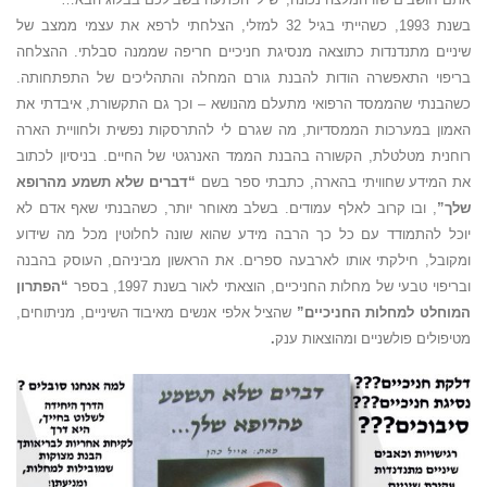
בשנת 1993, כשהייתי בגיל 32 למזלי, הצלחתי לרפא את עצמי ממצב של
שיניים מתנדנדות כתוצאה מנסיגת חניכיים חריפה שממנה סבלתי. ההצלחה
בריפוי התאפשרה הודות להבנת גורם המחלה והתהליכים של התפתחותה.
כשהבנתי שהממסד הרפואי מתעלם מהנושא – וכך גם התקשורת, איבדתי את
האמון במערכות הממסדיות, מה שגרם לי להתרסקות נפשית ולחוויית הארה
רוחנית מטלטלת, הקשורה בהבנת הממד האנרגטי של החיים. בניסיון לכתוב
את המידע שחוויתי בהארה, כתבתי ספר בשם
“דברים שלא תשמע מהרופא
שלך”
, ובו קרוב לאלף עמודים. בשלב מאוחר יותר, כשהבנתי שאף אדם לא
יוכל להתמודד עם כל כך הרבה מידע שהוא שונה לחלוטין מכל מה שידוע
ומקובל, חילקתי אותו לארבעה ספרים. את הראשון מביניהם, העוסק בהבנה
ובריפוי טבעי של מחלות החניכיים, הוצאתי לאור בשנת 1997, בספר
“הפתרון
המוחלט למחלות החניכיים”
שהציל אלפי אנשים מאיבוד השיניים, מניתוחים,
מטיפולים פולשניים ומהוצאות ענק
.