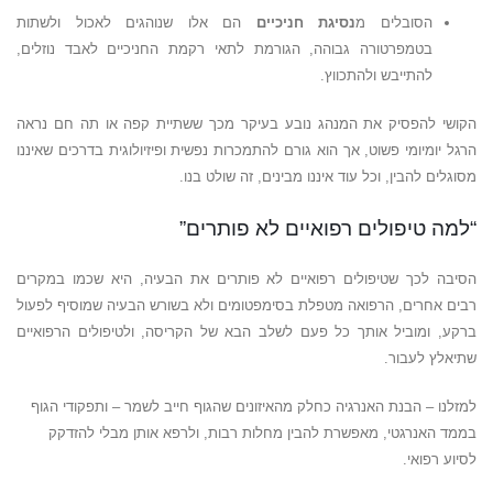
הסובלים מ
נסיגת חניכיים
הם אלו שנוהגים לאכול ולשתות
בטמפרטורה גבוהה, הגורמת לתאי רקמת החניכיים לאבד נוזלים,
להתייבש ולהתכווץ.
הקושי להפסיק את המנהג נובע בעיקר מכך ששתיית קפה או תה חם נראה
הרגל יומיומי פשוט, אך הוא גורם להתמכרות נפשית ופיזיולוגית בדרכים שאיננו
מסוגלים להבין, וכל עוד איננו מבינים, זה שולט בנו.
“למה טיפולים רפואיים לא פותרים”
הסיבה לכך שטיפולים רפואיים לא פותרים את הבעיה, היא שכמו במקרים
רבים אחרים, הרפואה מטפלת בסימפטומים ולא בשורש הבעיה שמוסיף לפעול
ברקע, ומוביל אותך כל פעם לשלב הבא של הקריסה, ולטיפולים הרפואיים
שתיאלץ לעבור.
למזלנו – הבנת האנרגיה כחלק מהאיזונים שהגוף חייב לשמר – ותפקודי הגוף
בממד האנרגטי, מאפשרת להבין מחלות רבות, ולרפא אותן מבלי להזדקק
לסיוע רפואי.