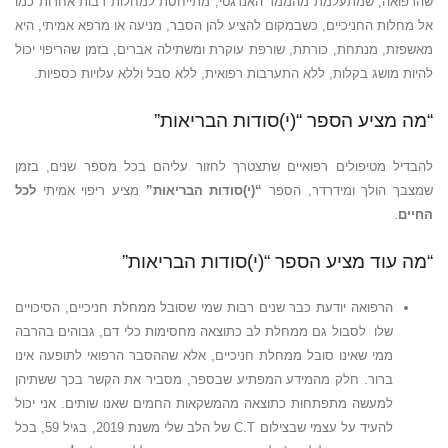
שהרפואה, שמתעלמת מהממד האנרגטי, מתייחסת למחלות רבות אחרות כמו
אל מחלות החניכיים, כשבמקום להציע להן הסבר, מניעה או מרפא אמיתי, היא
מאשפזת, מנתחת, כורתת, שורפת עוקרת ומשתילה אברים, בזמן שהריפוי יכול
להיות מושג בקלות, ללא התערבות רפואית, ללא סבל וללא עלויות כספיות.
“מה מציע הספר “(י)סודות הבריאות”
להבדיל מטיפולים רפואיים שתצטרך לחזור עליהם בכל מספר שנים, בזמן
שמצבך הולך ומידרדר, הספר
“(י)סודות הבריאות”
מציע ריפוי אמיתי
לכל
החיים
.
“מה עוד מציע הספר “(י)סודות הבריאות”
הרפואה יודעת כבר שנים רבות שמי שסובל ממחלת חניכיים, הסיכויים
שלו לסבול גם ממחלת לב כתוצאה מחסימות כלי דם, גבוהים בהרבה
ממי שאינו סובל ממחלת חניכיים, אלא שההסבר הרפואי לתופעה אינו
ברור. חלק מהמידע המפתיע שבספר, מסביר את הקשר בכך ששתיהן
למעשה מתפתחות כתוצאה מהמשקאות החמים שאנו שותים. אני יכול
להעיד על עצמי שבצילום C.T של הלב שלי משנת 2019, בגיל 59, בכל