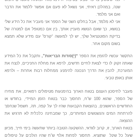
שנה, במהלכן ראיתי, אני נשאל לא פעם אם אפשר ללמוד את הדבר
ואם אני מלמד.
אני לא מלמד, אבל בחלקו השני של הספר אני מעביר את כל הידע שלי
בנושא, כך שאם הנושא מעניין אותך, בין אם כמטופל אם למטרה של
בדיקת הפוטנציאל שלך, יש לך למעשה “קורס” עם מידע שלא תמצא
בשום מקום אחר.
התקשר עכשיו להזמין את הספר
“(י)סודות הבריאות”,
ותקבל את כל המידע
שאתה זקוק לו כדי לצאת לחיים חדשים, לרפא את מחלת החניכיים, לנצח את
המערכת, להבין את הדרך הנכונה להימנע ממחלות רבות אחרות – ולרפא
אותן באופן טבעי.
מעבר לחיסכון העצום בטווח הארוך בהימנעות מטיפולים רפואיים, את מחירו
של הספר, שהוא 100 ש”ח, תחסוך כבר בטווח הזמן המיידי, בחודש או
החודשיים הראשונים, בהוצאות הקבועות שהיו לך על קפה, תה, חשמל שנחסך
להרתחת המים והנשנושים המיותרים, כך שמבחינה כלכלית לא תרגיש את
ההוצאה.
בטווח הארוך, זו, קרוב לוודאי, ההשקעה הטובה ביותר שתעשה בימי חייך, מכיוון
שעל כל שקל שתוציא, תחסוך לפחות אלף ש”ח שהיו הולכים על טיפולים