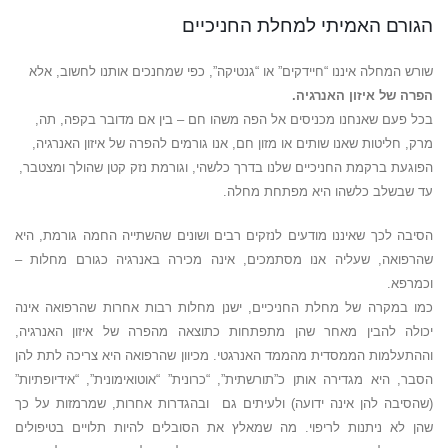
הגורם האמיתי למחלת החניכיים
שורש המחלה איננו “חיידקים” או “גנטיקה”, כפי שמחנכים אותנו לחשוב, אלא
הפרה של איזון האנרגיה.
בכל פעם שאנחנו מכניסים אל הפה משהו חם – בין אם מדובר בקפה, תה,
מרק, חליטות שאנו שותים או מזון חם, אנו גורמים להפרה של איזון האנרגיה,
הפוגעת ברקמת החניכיים שלנו בדרך כלשהי, וגורמת נזק קטן שהולך ומצטבר,
עד שבשלב כלשהו היא מפתחת מחלה.
הסיבה לכך שאיננו מודעים לנזקים רבים ושונים שהשתייה החמה גורמת, היא
שהרפואה, שעליה אנו מסתמכים, אינה מכירה באנרגיה כגורם מחלות –
וכמרפא.
כמו במקרה של מחלת החניכיים, ישנן מחלות רבות אחרות שהרפואה אינה
יכולה להבין מאחר שהן מתפתחות כתוצאה מהפרה של איזון האנרגיה,
וההתעלמות הממסדית מהממד האנרגטי. מכיוון שהרפואה היא צריכה לתת להן
הסבר, היא מגדירה אותן כ”תורשתית”, “כרונית” “אוטואימונית”, “אידיופתיות”
(שהסיבה להן אינה ידועה) ולעיתים גם ובהגדרות אחרות, שמרמזות על כך
שהן לא ניתנות לריפוי. מה שמאלץ את הסובלים להיות תלויים בטיפולים