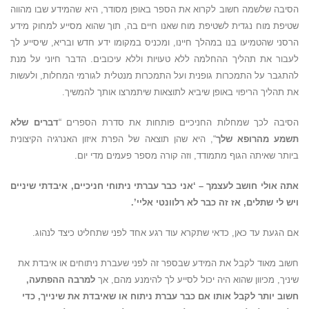
הסיבה שלשמה חשוב לקרוא את הספר באופן מסודר, היא שהמידע שבו מהווה
שטיפת מוח נגדית לשטיפת מוח שאנו חיים בה, תוך שהוא מסייע למחוק מידע
הרסני שהטמיעו בנו במהלך חיינו, ומכניס במקומו ידע חדש ובריא, שיסייע לך
לעבור את תהליך ההחלמה ללא טעויות וללא עיכובים. הדבר חיוני על מנת
להתגבר על התמכרות גופנית ועל התמכרות מנטלית לגורמי המחלות, ולעשות
את תהליך הריפוי באופן שיביא לתוצאות שיתמרצו אותך להמשיך.
הסיבה לכך שמחלות החניכיים פותחות את סדרת הספרים “
דברים שלא
תשמע מהרופא שלך
“, היא שהן תוצאה של הפרת איזון האנרגיה הקיצונית
ביותר שאיתה הגוף מתמודד, וזה קורה מספר פעמים מדי יום.
אתה אולי חושב לעצמך – ‘אני כבר עברתי ניתוחי חניכיים, איבדתי שיניים
ויש לי שתלים, אז זה כבר לא רלוונטי אליי’.
אם הגעת עד כאן, כדאי שתקרא עוד רגע אחד לפני שתחליט כיצד לנהוג.
חשוב מאוד לקבל את המידע שבספר זה לפני שעברת ניתוחים או איבדת את
שיניך, מכיוון שהוא היה יכול לסייע לך להימנע מהם, אך
למרבה ההפתעה,
חשוב יותר לקבל אותו אם כבר עברת ניתוח או שאיבדת את שינייך, כדי