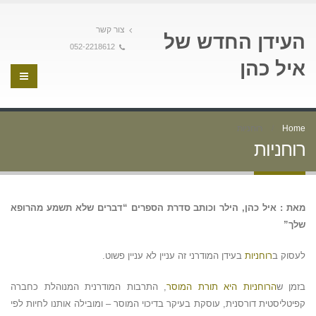
צור קשר
העידן החדש של
052-2218612
איל כהן
Home
רוחניות
רוחניות
מאת : איל כהן, הילר וכותב סדרת הספרים “דברים שלא תשמע מהרופא
שלך”
לעסוק ב
רוחניות
בעידן המודרני זה עניין לא עניין פשוט.
בזמן ש
הרוחניות היא תורת המוסר
, התרבות המודרנית המנוהלת כחברה
קפיטליסטית דורסנית, עוסקת בעיקר בדיכוי המוסר – ומובילה אותנו לחיות לפי